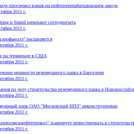
наде прогремел взрыв на нефтеперерабатывающем заводе
тября 2011 г.
nking и Statoil начинают сотрудничать
тября 2011 г.
Аэрофьюэлз" расширяется
нтября 2011 г.
в на терминале в США
нтября 2011 г.
чение мощности резервуарного парка в Барселоне
нтября 2011 г.
ния по делу строительства резервуарного парка в Новороссийс
нтября 2011 г.
рвуарный парк ОАО "Московский НПЗ" реконструирован
нтября 2011 г.
хневолжскнефтепровод" планирует инвестировать в строительст
нтября 2011 г.