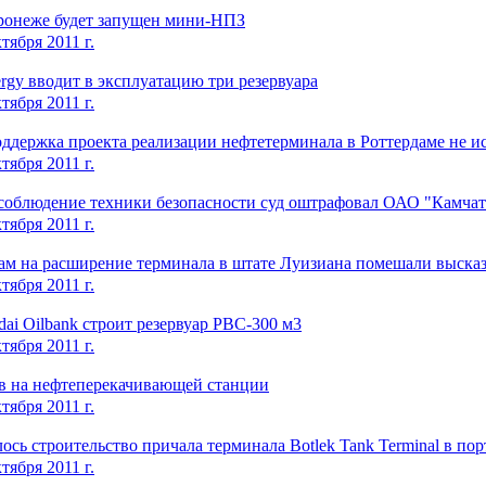
ронеже будет запущен мини-НПЗ
тября 2011 г.
rgy вводит в эксплуатацию три резервуара
тября 2011 г.
ддержка проекта реализации нефтетерминала в Роттердаме не и
тября 2011 г.
есоблюдение техники безопасности суд оштрафовал ОАО "Камча
тября 2011 г.
ам на расширение терминала в штате Луизиана помешали выска
тября 2011 г.
ai Oilbank строит резервуар РВС-300 м3
тября 2011 г.
в на нефтеперекачивающей станции
тября 2011 г.
ось строительство причала терминала Botlek Tank Terminal в по
тября 2011 г.