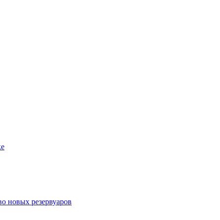
ке
во новых резервуаров