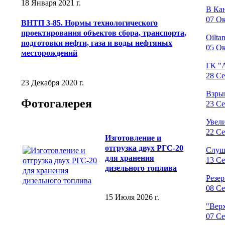
18 Января 2021 г.
В Ка
07 Ок
ВНТП 3-85. Нормы технологического
проектирования объектов сбора, транспорта,
Oilta
подготовки нефти, газа и воды нефтяных
05 Ок
месторождений
ГК "
28 Се
23 Декабря 2020 г.
Взры
Фотогалерея
23 Се
Увели
22 Се
Изготовление и
отгрузка двух РГС-20
Слуша
для хранения
13 Се
дизельного топлива
Резе
08 Се
15 Июля 2026 г.
"Вер
07 Се