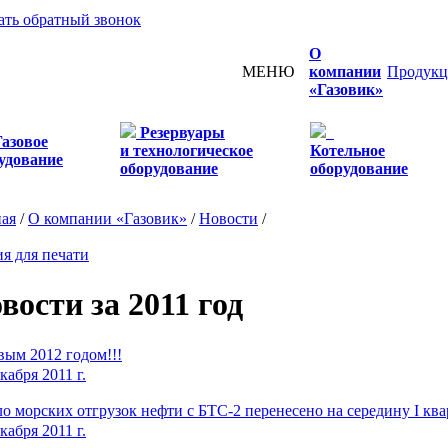
ать обратный звонок
О
МЕНЮ
компании
Продукц
«Газовик»
Резервуары
Газовое
и технологическое
Котельное
удование
оборудование
оборудование
ная
/
О компании «Газовик»
/
Новости
/
я для печати
вости за 2011 год
вым 2012 годом!!!
кабря 2011 г.
о морских отгрузок нефти с БТС-2 перенесено на середину I ква
кабря 2011 г.