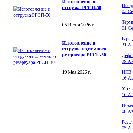
Изготовление и
Позд
отгрузка РГСП-50
02 Се
Терм
05 Июня 2026 г.
01 Се
В раз
Изготовление и
31 Ав
отгрузка подземного
резервуара РГСП-30
Дефи
29 Ав
19 Мая 2026 г.
НПЗ 
16 Ав
Утечк
16 Ав
Новы
08 Ав
Резу
05 Ав