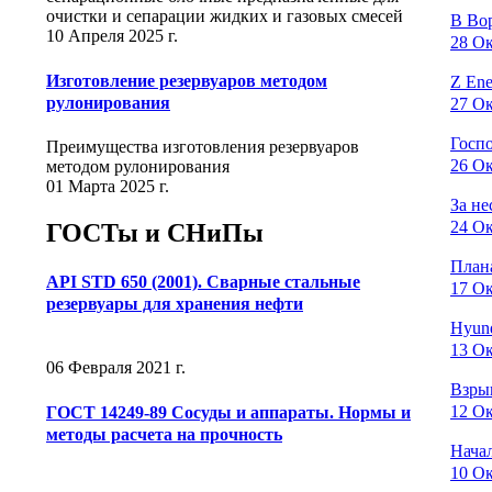
очистки и сепарации жидких и газовых смесей
В Во
10 Апреля 2025 г.
28 Ок
Изготовление резервуаров методом
Z Ene
рулонирования
27 Ок
Госпо
Преимущества изготовления резервуаров
26 Ок
методом рулонирования
01 Марта 2025 г.
За н
24 Ок
ГОСТы и СНиПы
План
API STD 650 (2001). Сварные стальные
17 Ок
резервуары для хранения нефти
Hyund
13 Ок
06 Февраля 2021 г.
Взры
12 Ок
ГОСТ 14249-89 Сосуды и аппараты. Нормы и
методы расчета на прочность
Начал
10 Ок