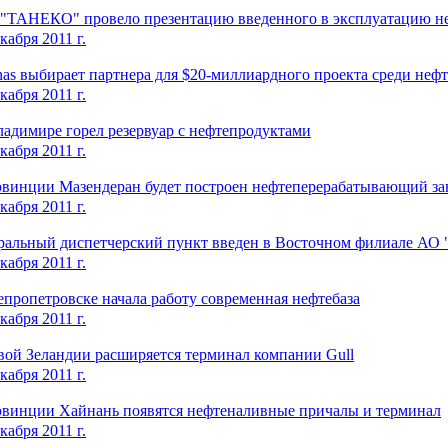
"ТАНЕКО" провело презентацию введенного в эксплуатацию не
кабря 2011 г.
nas выбирает партнера для $20-миллиардного проекта среди неф
кабря 2011 г.
адимире горел резервуар с нефтепродуктами
кабря 2011 г.
овинции Мазендеран будет построен нефтеперерабатывающий за
кабря 2011 г.
ральный диспетчерский пункт введен в Восточном филиале АО
кабря 2011 г.
пропетровске начала работу современная нефтебаза
кабря 2011 г.
вой Зеландии расширяется терминал компании Gull
кабря 2011 г.
овинции Хайнань появятся нефтеналивные причалы и терминал
кабря 2011 г.