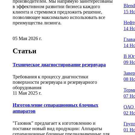
производителей. Мы напрямую заинтересованы
Blend
в эффективном развитии бизнеса каждого
15 Но
клиента и стремимся предложить решение,
позволяющее максимально использовать все
Нефте
преимущества лизинга.
14 Но
05 Мая 2026 г.
Глав
14 Но
Статьи
В Югр
09 Но
Техническое диагностирование резервуара
Заве
Требования к процессу диагностики
08 Но
поверхности резервуара и резервуарного
оборудования
Терми
11 Мая 2025 г.
07 Но
Изготовление сепарационных блочных
ОАО 
аппаратов
02 Но
"Газовик" предлагает к изготовлению и
Груп
поставке новый вид продукции: Аппараты
01 Но
сепарационные блочные предназначенные для