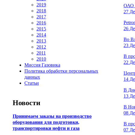
2019
ОАО 
2018
27 Де
2017
Petro
2016
26 Де
2015
2014
Во Вл
2013
23 Де
2012
2011
В пр
2010
22 Де
Миссия Газовика
Политика обработки персональных
Цент
данных
14 Де
Статьи
В Дне
13 Де
Новости
В Но
08 Де
Принимаем заказы на производство
оборудования для подготовки,
В пр
транспортировки нефти и газа
07 Де