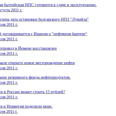
я балтийская НПС готовится к сдаче в эксплуатацию.
густа 2011 г.
влена дата остановки болгарского НПЗ "Лукойла"
ля 2011 г.
 договаривается с Ираном о "нефтяном бартере"
ля 2011 г.
епровод в Йемене восстановлен
ля 2011 г.
мале открыто новое месторождение нефти
ля 2011 г.
ние резервного фонда нефтепродуктов.
ля 2011 г.
н в России может стоить 15 рублей?
ля 2011 г.
я и Норвегия поделили море.
ля 2011 г.