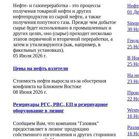
Нефте- и газопереработка - это процессы
Нефтя
получения товарной нефти и других
01 Де
нефтепродуктов из сырой нефти, а также
получения попутного газа. Прежде чем добытое
Sinop
сырье будет использовано в промышленных и
30 Но
других целях, оно (сырье) проходит несколько
этапов первичной и вторичной переработки, а
Генди
затем и утилизируются (как, например, в
25 Но
факельных установках).
05 Июля 2026 г.
В Нов
25 Но
Цены на нефть взлетели
На н
Стоимость нефти выросла из-за обострения
23 Но
конфликта на Ближнем Востоке
08 Июня 2026 г.
Произ
22 Но
Резервуары РГС, РВС, ЕП и резервуарное
West
оборудование в лизинг
16 Но
Сообщаем Вам, что компания "Газовик"
Разли
предоставляет в лизинг продукцию
16 Но
собственного изготовления и других сторонних