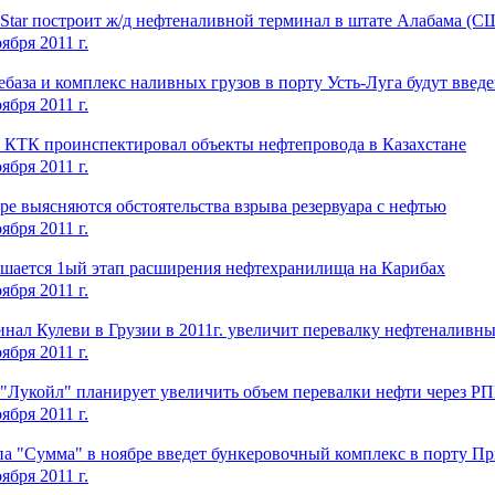
Star построит ж/д нефтеналивной терминал в штате Алабама (
ября 2011 г.
база и комплекс наливных грузов в порту Усть-Луга будут введе
ября 2011 г.
а КТК проинспектировал объекты нефтепровода в Казахстане
ября 2011 г.
е выясняются обстоятельства взрыва резервуара с нефтью
ября 2011 г.
ршается 1ый этап расширения нефтехранилища на Карибах
ября 2011 г.
нал Кулеви в Грузии в 2011г. увеличит перевалку нефтеналивны
ября 2011 г.
"Лукойл" планирует увеличить объем перевалки нефти через 
ября 2011 г.
па "Сумма" в ноябре введет бункеровочный комплекс в порту П
ября 2011 г.