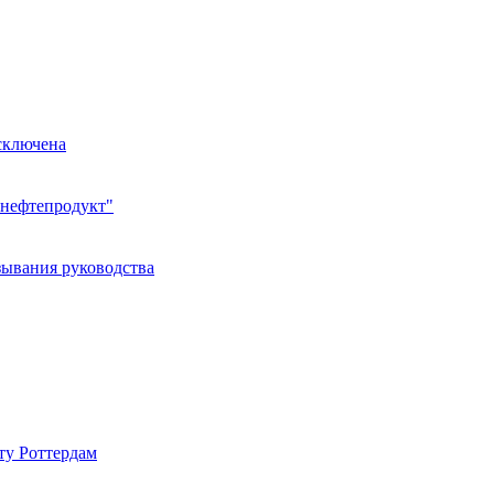
сключена
тнефтепродукт"
зывания руководства
рту Роттердам