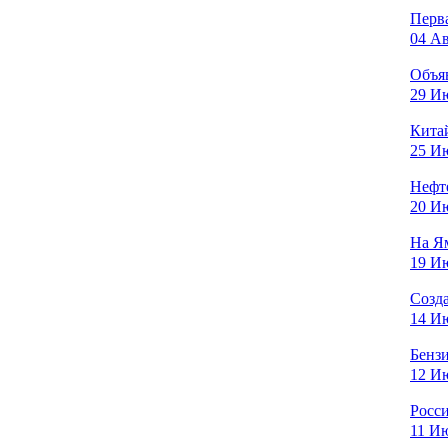
Перва
04 Ав
Объя
29 Ию
Китай
25 Ию
Нефт
20 Ию
На Я
19 Ию
Созда
14 Ию
Бензи
12 Ию
Росси
11 Ию