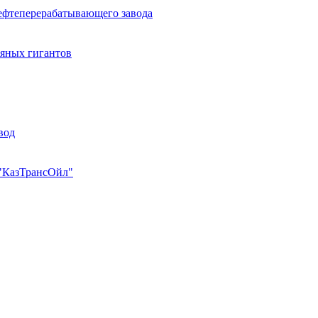
фтеперерабатывающего завода
тяных гигантов
вод
 "КазТрансОйл"