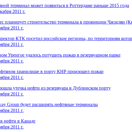
ной терминал может появиться в Роттердаме раньше 2015 года
кабря 2011 г.
ec планирует строительство терминала в провинции Чжэцзян (К
ября 2011 г.
ректор КТК посетил российские регионы, по территориям котор
ября 2011 г.
ом Уренгое удалось потушить пожар в резервуарном парке
ября 2011 г.
ефтяном хранилище в порту КНР произошел пожар
ября 2011 г.
ошла утечка нефти из резервуара в Дублинском порту
ября 2011 г.
way Group будет расширять нефтяные терминалы
ября 2011 г.
в нефти в Канаде
ября 2011 г.