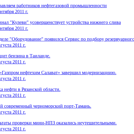
равляем работников нефтегазовой промышленности
нтября 2011 г.
инал "Кулеви" усовершенствует устройства нижнего слива
нтября 2011 г.
деле "Оборудование" появился Сервис по подбору резервуарног
густа 2011 г.
цит бензина в Таиланде.
густа 2011 г.
«Газпром нефтехим Салават» завершил модернизациию.
густа 2011 г.
а нефти в Рязанской области.
густа 2011 г.
й современный черноморский порт-Тамань.
густа 2011 г.
льтаты проверки мини-НПЗ оказались неутешительными.
густа 2011 г.