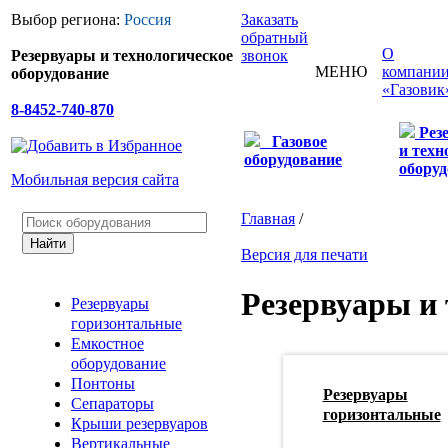
Выбор региона:
Россия
Заказать
обратный
О
Резервуары и технологическое
звонок
МЕНЮ
компани
оборудование
«Газовик
8-8452-740-870
Рез
Газовое
и техн
оборудование
оборуд
Мобильная версия сайта
Главная
/
Версия для печати
Резервуары и 
Резервуары
горизонтальные
Емкостное
оборудование
Понтоны
Резервуары
Сепараторы
горизонтальные
Крыши резервуаров
Вертикальные