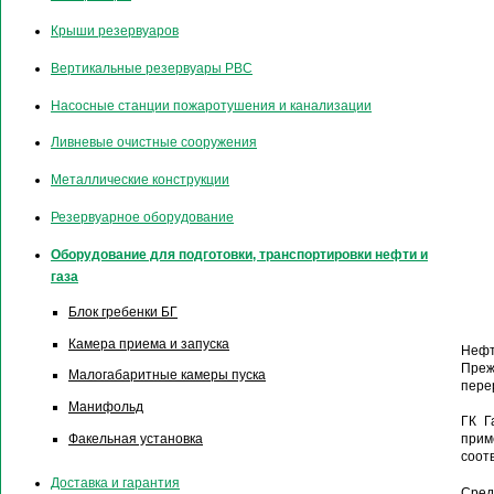
Крыши резервуаров
Вертикальные резервуары РВС
Насосные станции пожаротушения и канализации
Ливневые очистные сооружения
Металлические конструкции
Резервуарное оборудование
Оборудование для подготовки, транспортировки нефти и
газа
Блок гребенки БГ
Камера приема и запуска
Нефт
Преж
Малогабаритные камеры пуска
пере
Манифольд
ГК Г
Факельная установка
прим
соот
Доставка и гарантия
Сред