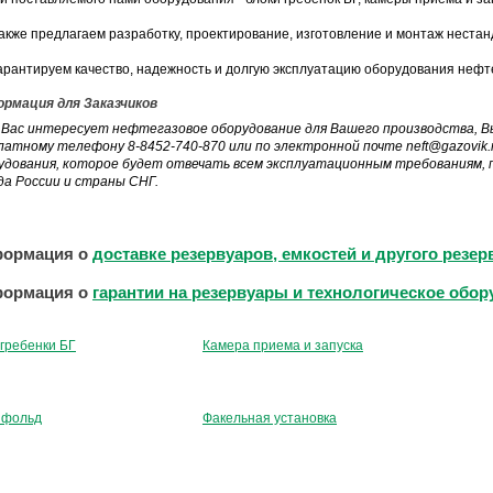
акже предлагаем разработку, проектирование, изготовление и монтаж нестан
арантируем качество, надежность и долгую эксплуатацию оборудования нефте
рмация для Заказчиков
 Вас интересует нефтегазовое оборудование для Вашего производства, В
латному телефону
8-8452-740-870
или по электронной почте neft@gazovik
удования, которое будет отвечать всем эксплуатационным требованиям, п
да России и страны СНГ.
ормация о
доставке резервуаров, емкостей и другого резе
ормация о
гарантии на резервуары и технологическое обо
 гребенки БГ
Камера приема и запуска
ифольд
Факельная установка