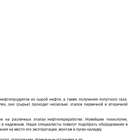
нефтепродуктов из сырой нефти, а также получения попутного газа.
х, оно (сырье) проходит несколько этапов первичной и вторичной
мое на различных этапах нефтепереработки. Новейшие технологии,
м и надежным. Наши специалисты помогут подобрать оборудование в
ия на место его эксплуатации, монтаж и пуско-наладку.
уска, гидрорезаки, факельные установки и др.