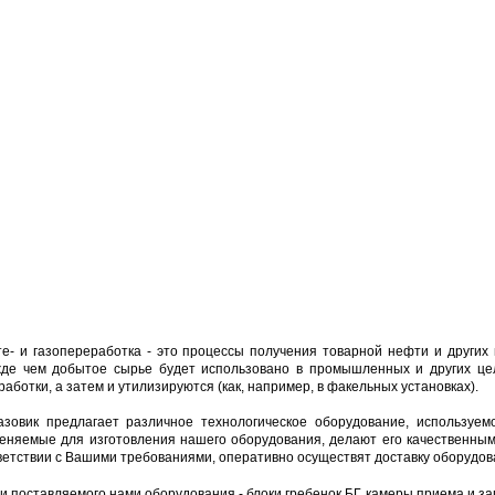
е- и газопереработка - это процессы получения товарной нефти и других 
де чем добытое сырье будет использовано в промышленных и других целя
работки, а затем и утилизируются (как, например, в факельных установках).
азовик предлагает различное технологическое оборудование, используе
еняемые для изготовления нашего оборудования, делают его качественны
ветствии с Вашими требованиями, оперативно осуществят доставку оборудован
и поставляемого нами оборудования - блоки гребенок БГ, камеры приема и зап