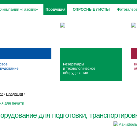
О компании «Газовик»
Продукция
ОПРОСНЫЕ ЛИСТЫ
Фотогалер
овое
Резервуары
К
рудование
и технологическое
о
оборудование
ая
/
Продукция
/
ия для печати
орудование для подготовки, транспортировк