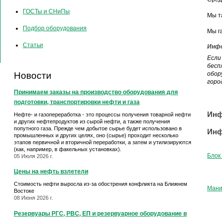
ГОСТы и СНиПы
Мы т
Подбор оборудования
Мы г
Статьи
Инфо
Если
бесп
обор
Новости
горо
Принимаем заказы на производство оборудования для
подготовки, транспортировки нефти и газа
Инф
Нефте- и газопереработка - это процессы получения товарной нефти
и других нефтепродуктов из сырой нефти, а также получения
попутного газа. Прежде чем добытое сырье будет использовано в
Инф
промышленных и других целях, оно (сырье) проходит несколько
этапов первичной и вторичной переработки, а затем и утилизируются
(как, например, в факельных установках).
Блок
05 Июля 2026 г.
Цены на нефть взлетели
Стоимость нефти выросла из-за обострения конфликта на Ближнем
Ман
Востоке
08 Июня 2026 г.
Резервуары РГС, РВС, ЕП и резервуарное оборудование в