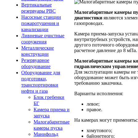
Вертикальные
резервуары РВС
Малогабаритные камеры пус
Насосные станции
диагностики
являются элемен
газопроводах.
пожаротушения и
канализации
Камера приема-запуска устан
Ливневые очистные
внутритрубных устройств, на
сооружения
другого поточного оборудован
Металлические
расчетное давление до 8 мПа
конструкции
Резервуарное
Малогабаритные камеры ко
гидравлическим управление
оборудование
Для эксплуатации камеры не 
Оборудование для
оборудование может быть изг
подготовки,
требованию заказчика.
транспортировки
нефти и газа
Варианты исполнения:
Блок гребенки
БГ
левое;
правое.
Камера приема и
запуска
На камерах могут применять
Малогабаритные
камеры пуска
хомутового;
Манифольд
байонетного;