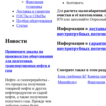
Факельная
болтового.
установка
Для
расчета м
алогабаритной
Доставка и гарантия
очистки
и её изготовления
,
ГОСТы и СНиПы
870 или заполняйте Опросный
Подбор оборудования
Статьи
Информация о
доставк
внутритрубных поточн
Новости
Информация о
гаранти
внутритрубных поточн
Принимаем заказы на
производство оборудования
для подготовки,
транспортировки нефти и
Смотрите также в этом разд
газа
Блок гребенки БГ
Камера при
Нефте- и газопереработка -
Манифольд
Факельная 
это процессы получения
товарной нефти и других
нефтепродуктов из сырой
нефти, а также получения
попутного газа. Прежде чем
добытое сырье будет