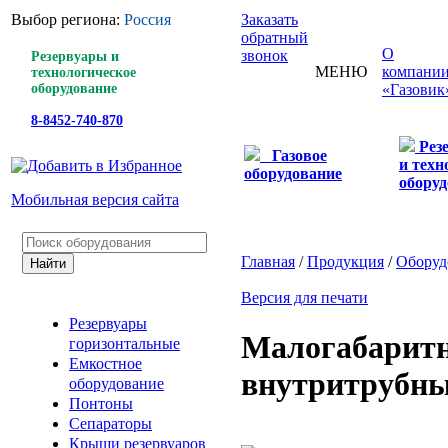
Выбор региона:
Россия
Заказать
обратный
О
звонок
Резервуары и
МЕНЮ
компани
технологическое
оборудование
«Газовик
8-8452-740-870
Рез
Газовое
и техн
оборудование
оборуд
Мобильная версия сайта
Главная
/
Продукция
/
Оборуд
Версия для печати
Резервуары
Малогабаритн
горизонтальные
Емкостное
внутритрубны
оборудование
Понтоны
Сепараторы
Крыши резервуаров