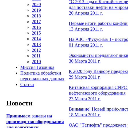
"С 2013 года в Каспийском 
2020
для поставки нефти на миров
2019
20 Апреля 2011 г.
2018
2017
Первые итоги работы конфли
2016
13 Апреля 2011 г.
2015
2014
На АЗС «Фукусима-1» построя
2013
01 Апреля 2011 г.
2012
Экономисты предлагают ликв
2011
30 Марта 2011 г.
2010
Миссия Газовика
К 2020 году Ванкору предре
Политика обработки
29 Марта 2011 г.
персональных данных
Статьи
Китайская корпорация CNPC п
нефтегазового оборудования
23 Марта 2011 г.
Новости
Внимание! Новый прайс-лист
18 Марта 2011 г.
Принимаем заказы на
производство оборудования
ОАО "Татнефть" продолжает 
для подготовки,