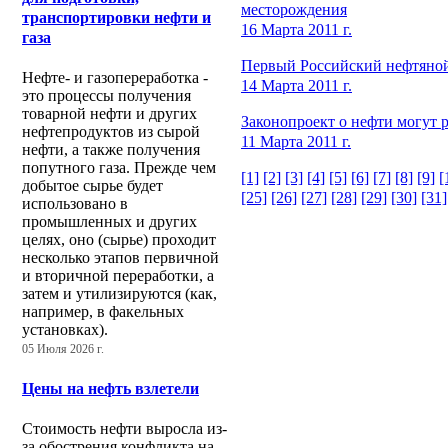
месторождения
транспортировки нефти и
16 Марта 2011 г.
газа
Первый Российский нефтяной 
Нефте- и газопереработка -
14 Марта 2011 г.
это процессы получения
товарной нефти и других
Законопроект о нефти могут р
нефтепродуктов из сырой
11 Марта 2011 г.
нефти, а также получения
попутного газа. Прежде чем
[1]
[2]
[3]
[4]
[5]
[6]
[7]
[8]
[9]
[
добытое сырье будет
[25]
[26]
[27]
[28]
[29]
[30]
[31]
использовано в
промышленных и других
целях, оно (сырье) проходит
несколько этапов первичной
и вторичной переработки, а
затем и утилизируются (как,
например, в факельных
установках).
05 Июля 2026 г.
Цены на нефть взлетели
Стоимость нефти выросла из-
за обострения конфликта на