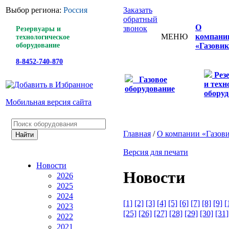
Выбор региона:
Россия
Заказать
обратный
О
звонок
Резервуары и
МЕНЮ
компани
технологическое
оборудование
«Газовик
8-8452-740-870
Рез
Газовое
и техн
оборудование
оборуд
Мобильная версия сайта
Главная
/
О компании «Газов
Версия для печати
Новости
Новости
2026
2025
2024
[1]
[2]
[3]
[4]
[5]
[6]
[7]
[8]
[9]
[
2023
[25]
[26]
[27]
[28]
[29]
[30]
[31]
2022
2021