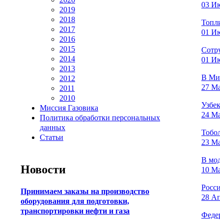
03 Ию
2019
2018
Топл
2017
01 Ию
2016
2015
Сотру
2014
01 Ию
2013
В Ми
2012
27 Ма
2011
2010
Узбек
Миссия Газовика
24 Ма
Политика обработки персональных
данных
Тобо
Статьи
23 Ма
В мо
Новости
10 Ма
Росси
Принимаем заказы на производство
28 Ап
оборудования для подготовки,
транспортировки нефти и газа
Феде