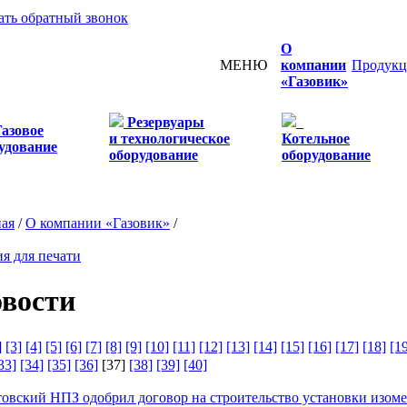
ать обратный звонок
О
МЕНЮ
компании
Продукц
«Газовик»
Резервуары
Газовое
и технологическое
Котельное
удование
оборудование
оборудование
ная
/
О компании «Газовик»
/
я для печати
вости
]
[3]
[4]
[5]
[6]
[7]
[8]
[9]
[10]
[11]
[12]
[13]
[14]
[15]
[16]
[17]
[18]
[1
33]
[34]
[35]
[36]
[37]
[38]
[39]
[40]
товский НПЗ одобрил договор на строительство установки изом