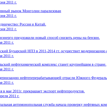
ня 2011 г.
ивный рынок Монголии парализован
ня 2011 г.
дничество: Россия и Китай.
ня 2011 г.
нэнерго предложили новый способ снизить цены на бензин.
я 2011 г.
ский Бухарский НПЗ в 2011-2014 гг. осуществит модернизацию 
я 2011 г.
льский нефтехимический комплекс станет крупнейшим в стране.
я 2011 г.
дернизацию нефтеперерабатывающей отрасли Южного Федерально
я 2011 г.
я в мае 2011г. прекращает экспорт нефтепродуктов.
реля 2011 г.
ральная антимонопольная служба начала проверку нефтяных ко