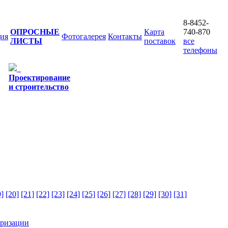
8-8452-
ОПРОСНЫЕ
Карта
740-870
ия
Фотогалерея
Контакты
ЛИСТЫ
поставок
все
телефоны
Проектирование
и строительство
9]
[20]
[21]
[22]
[23]
[24]
[25]
[26]
[27]
[28]
[29]
[30]
[31]
еризации