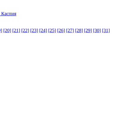
 Каспия
9]
[20]
[21]
[22]
[23]
[24]
[25]
[26]
[27]
[28]
[29]
[30]
[31]