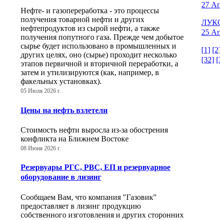
27 Ап
Нефте- и газопереработка - это процессы
получения товарной нефти и других
ЛУКО
нефтепродуктов из сырой нефти, а также
25 Ап
получения попутного газа. Прежде чем добытое
сырье будет использовано в промышленных и
[1]
[2
других целях, оно (сырье) проходит несколько
[32]
[
этапов первичной и вторичной переработки, а
затем и утилизируются (как, например, в
факельных установках).
05 Июля 2026 г.
Цены на нефть взлетели
Стоимость нефти выросла из-за обострения
конфликта на Ближнем Востоке
08 Июня 2026 г.
Резервуары РГС, РВС, ЕП и резервуарное
оборудование в лизинг
Сообщаем Вам, что компания "Газовик"
предоставляет в лизинг продукцию
собственного изготовления и других сторонних