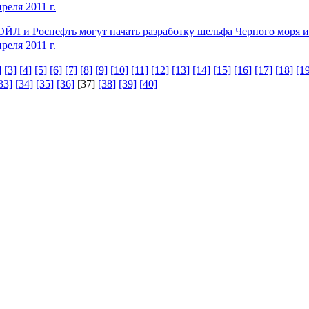
реля 2011 г.
ЙЛ и Роснефть могут начать разработку шельфа Черного моря и
реля 2011 г.
]
[3]
[4]
[5]
[6]
[7]
[8]
[9]
[10]
[11]
[12]
[13]
[14]
[15]
[16]
[17]
[18]
[1
33]
[34]
[35]
[36]
[37]
[38]
[39]
[40]