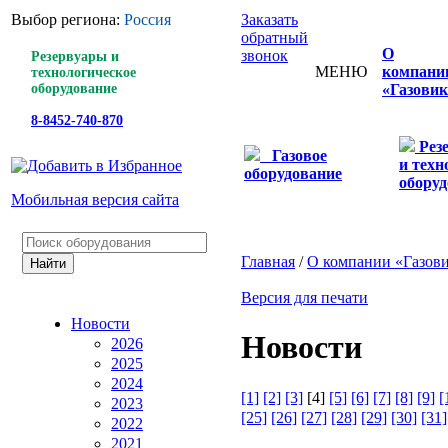
Выбор региона:
Россия
Заказать
обратный
О
звонок
Резервуары и
МЕНЮ
компани
технологическое
оборудование
«Газовик
8-8452-740-870
Рез
Газовое
и техн
оборудование
оборуд
Мобильная версия сайта
Главная
/
О компании «Газов
Версия для печати
Новости
Новости
2026
2025
2024
[1]
[2]
[3]
[4]
[5]
[6]
[7]
[8]
[9]
[
2023
[25]
[26]
[27]
[28]
[29]
[30]
[31]
2022
2021