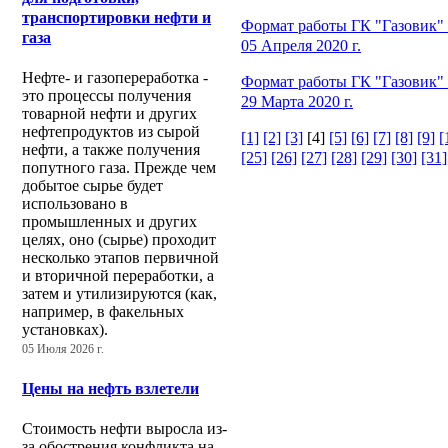
транспортировки нефти и
Формат работы ГК "Газовик" 
газа
05 Апреля 2020 г.
Нефте- и газопереработка -
Формат работы ГК "Газовик" с
это процессы получения
29 Марта 2020 г.
товарной нефти и других
нефтепродуктов из сырой
[1]
[2]
[3]
[4]
[5]
[6]
[7]
[8]
[9]
[
нефти, а также получения
[25]
[26]
[27]
[28]
[29]
[30]
[31]
попутного газа. Прежде чем
добытое сырье будет
использовано в
промышленных и других
целях, оно (сырье) проходит
несколько этапов первичной
и вторичной переработки, а
затем и утилизируются (как,
например, в факельных
установках).
05 Июля 2026 г.
Цены на нефть взлетели
Стоимость нефти выросла из-
за обострения конфликта на