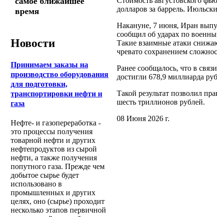
Стоимость августовского фьюч
самое ближайшее
долларов за баррель. Июльски
время
Накануне, 7 июня, Иран выпу
сообщил об ударах по военны
Новости
Такие взаимные атаки снижа
чревато сохранением сложнос
Принимаем заказы на
Ранее сообщалось, что в свя
производство оборудования
достигли 678,9 миллиарда руб
для подготовки,
Такой результат позволил пр
транспортировки нефти и
шесть триллионов рублей.
газа
08 Июня 2026 г.
Нефте- и газопереработка -
это процессы получения
товарной нефти и других
нефтепродуктов из сырой
нефти, а также получения
попутного газа. Прежде чем
добытое сырье будет
использовано в
промышленных и других
целях, оно (сырье) проходит
несколько этапов первичной