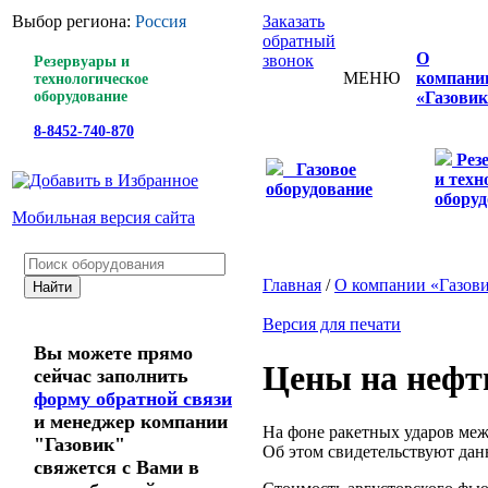
Выбор региона:
Россия
Заказать
обратный
О
звонок
Резервуары и
МЕНЮ
компани
технологическое
оборудование
«Газовик
8-8452-740-870
Рез
Газовое
и техн
оборудование
оборуд
Мобильная версия сайта
Главная
/
О компании «Газов
Версия для печати
Вы можете прямо
Цены на нефт
сейчас заполнить
форму обратной связи
и менеджер компании
На фоне ракетных ударов ме
"Газовик"
Об этом свидетельствуют да
свяжется с Вами в