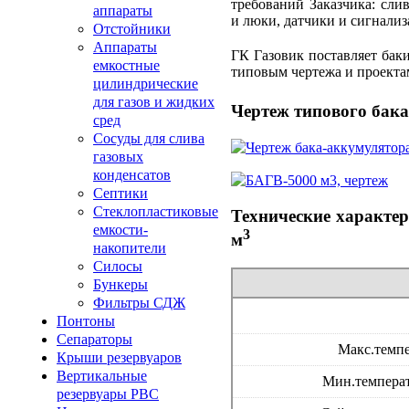
требований Заказчика: сли
аппараты
и люки, датчики и сигнализ
Отстойники
Аппараты
ГК Газовик поставляет бак
емкостные
типовым чертежа и проектам
цилиндрические
для газов и жидких
Чертеж типового бак
сред
Сосуды для слива
газовых
конденсатов
Септики
Стеклопластиковые
Технические характе
емкости-
3
м
накопители
Силосы
Бункеры
Фильтры СДЖ
Понтоны
Сепараторы
Макс.темпе
Крыши резервуаров
Вертикальные
Мин.температ
резервуары РВС