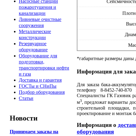
Насосные станции
Сейсмичность
пожаротушения и
канализации
Плотно
Ливневые очистные
Высо
сооружения
Металлические
Диам
конструкции
Резервуарное
Мас
оборудование
Оборудование для
*габаритные размеры даны 
подготовки,
транспортировки нефти
Информация для зака
и газа
Доставка и гарантия
Для заказа бака-аккумулят
ГОСТы и СНиПы
телефону 8-8452-740-870
Подбор оборудования
Специалисты ГК Газовик ра
Статьи
3
м
, предложат варианты до
строительной площадки, п
проектирование и монтаж б
Новости
Информация о
достав
оборудования
Принимаем заказы на