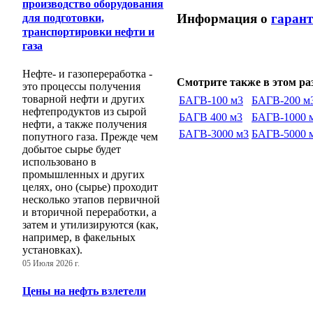
производство оборудования
Информация о
гарант
для подготовки,
транспортировки нефти и
газа
Нефте- и газопереработка -
Смотрите также в этом раз
это процессы получения
товарной нефти и других
БАГВ-100 м3
БАГВ-200 м
нефтепродуктов из сырой
БАГВ 400 м3
БАГВ-1000 
нефти, а также получения
БАГВ-3000 м3
БАГВ-5000 
попутного газа. Прежде чем
добытое сырье будет
использовано в
промышленных и других
целях, оно (сырье) проходит
несколько этапов первичной
и вторичной переработки, а
затем и утилизируются (как,
например, в факельных
установках).
05 Июля 2026 г.
Цены на нефть взлетели