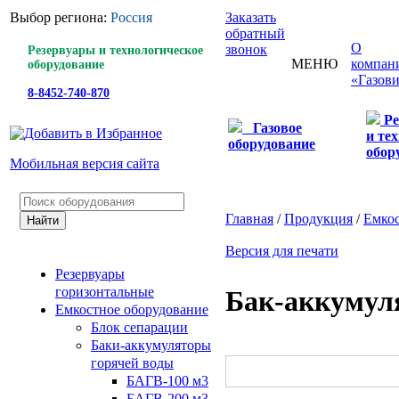
Выбор региона:
Россия
Заказать
обратный
О
звонок
Резервуары и технологическое
МЕНЮ
компан
оборудование
«Газов
8-8452-740-870
Ре
Газовое
и те
оборудование
обор
Мобильная версия сайта
Главная
/
Продукция
/
Емкос
Версия для печати
Резервуары
горизонтальные
Бак-аккумул
Емкостное оборудование
Блок сепарации
Баки-аккумуляторы
горячей воды
БАГВ-100 м3
БАГВ-200 м3