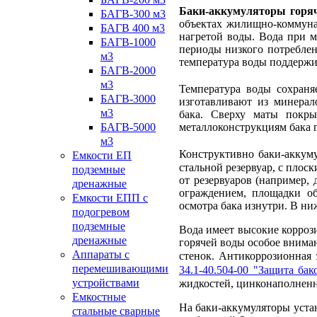
Баки-аккумуляторы горя
БАГВ-300 м3
объектах жилищно-коммунал
БАГВ 400 м3
нагретой воды. Вода при м
БАГВ-1000
периоды низкого потреблени
м3
температура воды поддержив
БАГВ-2000
м3
Температура воды сохраня
БАГВ-3000
изготавливают из минерал
м3
бака. Сверху маты покры
БАГВ-5000
металлоконструкциям бака 
м3
Конструктивно баки-аккум
Емкости ЕП
стальной резервуар, с пло
подземные
от резервуаров (например,
дренажные
ограждением, площадки о
Емкости ЕПП с
осмотра бака изнутри. В ни
подогревом
подземные
Вода имеет высокие корроз
дренажные
горячей воды особое внима
Аппараты с
стенок. Антикоррозионная 
перемешивающими
34.1-40.504-00 "Защита бак
устройствами
жидкостей, цинконаполнен
Емкостные
На баки-аккумуляторы уста
стальные сварные