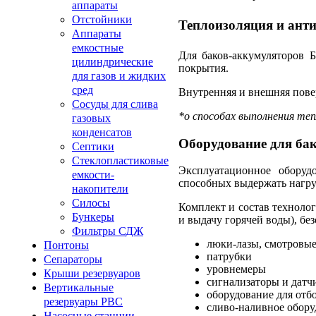
аппараты
Отстойники
Теплоизоляция и ант
Аппараты
емкостные
Для баков-аккумуляторов 
цилиндрические
покрытия.
для газов и жидких
сред
Внутренняя и внешняя пове
Сосуды для слива
*о способах выполнения те
газовых
конденсатов
Оборудование для ба
Септики
Стеклопластиковые
Эксплуатационное оборуд
емкости-
способных выдержать нагру
накопители
Силосы
Комплект и состав техноло
Бункеры
и выдачу горячей воды), бе
Фильтры СДЖ
люки-лазы, смотровы
Понтоны
патрубки
Сепараторы
уровнемеры
Крыши резервуаров
сигнализаторы и датч
Вертикальные
оборудование для отб
резервуары РВС
сливо-наливное обору
Насосные станции