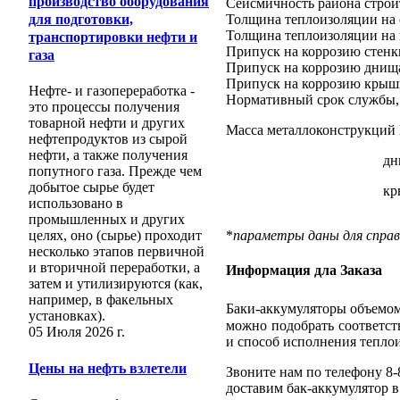
производство оборудования
Сейсмичность района строит
Толщина теплоизоляции на 
для подготовки,
Толщина теплоизоляции на
транспортировки нефти и
Припуск на коррозию стенк
газа
Припуск на коррозию днищ
Припуск на коррозию крыш
Нефте- и газопереработка -
Нормативный срок службы,
это процессы получения
товарной нефти и других
Масса металлоконструкций 
нефтепродуктов из сырой
нефти, а также получения
днищ
попутного газа. Прежде чем
добытое сырье будет
крыш
использовано в
промышленных и других
*
параметры даны для справ
целях, оно (сырье) проходит
несколько этапов первичной
и вторичной переработки, а
Информация дла Заказа
затем и утилизируются (как,
например, в факельных
Баки-аккумуляторы объемом
установках).
можно подобрать соответс
05 Июля 2026 г.
и способ исполнения теплои
Цены на нефть взлетели
Звоните нам по телефону 8-
доставим бак-аккумулятор в