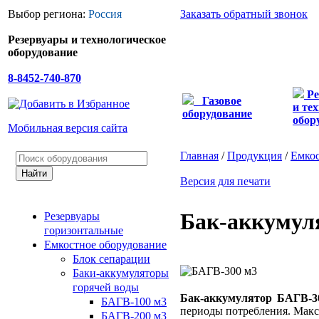
Выбор региона:
Россия
Заказать обратный звонок
Резервуары и технологическое
оборудование
8-8452-740-870
Ре
Газовое
и те
оборудование
обор
Мобильная версия сайта
Главная
/
Продукция
/
Емкос
Версия для печати
Бак-аккумул
Резервуары
горизонтальные
Емкостное оборудование
Блок сепарации
Баки-аккумуляторы
горячей воды
Бак-аккумулятор БАГВ-3
БАГВ-100 м3
периоды потребления. Макси
БАГВ-200 м3