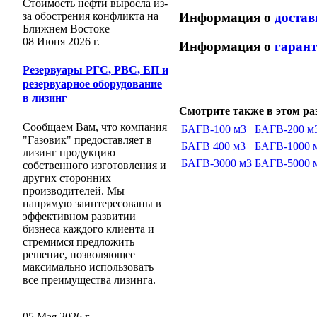
Стоимость нефти выросла из-
за обострения конфликта на
Информация о
достав
Ближнем Востоке
08 Июня 2026 г.
Информация о
гарант
Резервуары РГС, РВС, ЕП и
резервуарное оборудование
в лизинг
Смотрите также в этом раз
Сообщаем Вам, что компания
БАГВ-100 м3
БАГВ-200 м
"Газовик" предоставляет в
БАГВ 400 м3
БАГВ-1000 
лизинг продукцию
БАГВ-3000 м3
БАГВ-5000 
собственного изготовления и
других сторонних
производителей. Мы
напрямую заинтересованы в
эффективном развитии
бизнеса каждого клиента и
стремимся предложить
решение, позволяющее
максимально использовать
все преимущества лизинга.
05 Мая 2026 г.