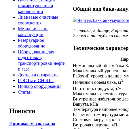
пожаротушения и
Общий вид бака-акку
канализации
Ливневые очистные
сооружения
Металлические
1-стенка, 2-днище, 3-крыша
конструкции
7-люки и патрубки в стенк
Резервуарное
оборудование
Технические характе
Оборудование для
подготовки,
Пар
транспортировки нефти
Номинальный объем бака Б
и газа
Максимальный уровень нал
Доставка и гарантия
Рабочий уровень налива, м
ГОСТы и СНиПы
3
Полезный объем бака, м
Подбор оборудования
3
Плотность продукта, т/м
Статьи
Максимальная температура 
Внутреннее избыточное дав
Вакуум, кПа
Температура наиболее холод
Новости
Расчетная температура мета
Снеговая нагрузка, кПа
Принимаем заказы на
Ветровая нагрузка, кПа