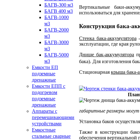
БАГВ-300 м3
Вертикальные баки-аккум
БАГВ 400 м3
использоваться для хранени
БАГВ-1000
м3
Конструкция бака-ак
БАГВ-2000
м3
Стенка бака-аккумулятора
-
БАГВ-3000
эксплуатации, где края рул
м3
Днище бак-аккумулятора
пр
БАГВ-5000
м3
бака). Для изготовления ба
Емкости ЕП
Стационарная
крыша бака-а
подземные
дренажные
Емкости ЕПП с
подогревом
План
подземные
дренажные
габаритные размеры могут
Аппараты с
перемешивающими
Установка баков осуществл
устройствами
Емкостные
Также в конструкции бако
стальные сварные
обеспечения вертикальной г