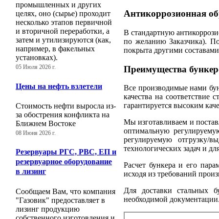
промышленных и других
Антикоррозионная об
целях, оно (сырье) проходит
несколько этапов первичной
и вторичной переработки, а
В стандартную антикоррози
затем и утилизируются (как,
по желанию Заказчика). П
например, в факельных
покрыта другими составами
установках).
Преимущества бункер
05 Июля 2026 г.
Цены на нефть взлетели
Все производимые нами бун
качества на соответствие 
гарантируется высоким кач
Стоимость нефти выросла из-
за обострения конфликта на
Мы изготавливаем и постав
Ближнем Востоке
оптимальную регулируемую
08 Июня 2026 г.
регулируемую отгрузку/в
технологических задач и дл
Резервуары РГС, РВС, ЕП и
резервуарное оборудование
Расчет бункера и его пара
в лизинг
исходя из требований произ
Для доставки стальных б
Сообщаем Вам, что компания
необходимой документации
"Газовик" предоставляет в
лизинг продукцию
собственного изготовления и