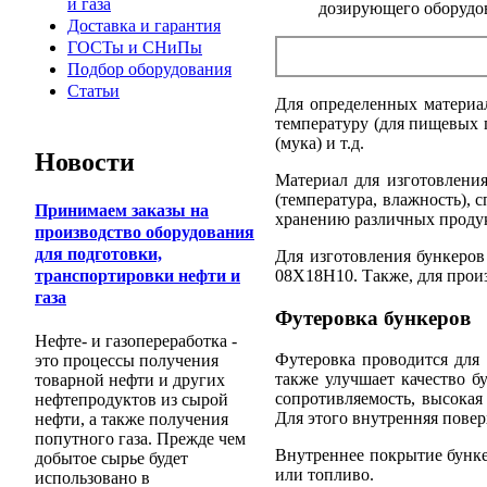
и газа
дозирующего оборудов
Доставка и гарантия
ГОСТы и СНиПы
Подбор оборудования
Статьи
Для определенных материа
температуру (для пищевых п
(мука) и т.д.
Новости
Материал для изготовления
(температура, влажность), 
Принимаем заказы на
хранению различных проду
производство оборудования
для подготовки,
Для изготовления бункеро
08Х18Н10. Также, для прои
транспортировки нефти и
газа
Футеровка бункеров
Нефте- и газопереработка -
Футеровка проводится для 
это процессы получения
также улучшает качество б
товарной нефти и других
сопротивляемость, высокая
нефтепродуктов из сырой
Для этого внутренняя пове
нефти, а также получения
попутного газа. Прежде чем
Внутреннее покрытие бункер
добытое сырье будет
или топливо.
использовано в