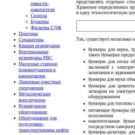
представлять отдельно ст
емкости-
Хранение определенных про
накопители
в одну технологическую цеп
Силосы
Бункеры
Фильтры СДЖ
Понтоны
Так, существует несколько 
Сепараторы
Крыши резервуаров
бункеры для зерна, 
Вертикальные
таких бункерах предус
резервуары РВС
бункеры для песка о
Насосные станции
заслонкой с электр
пожаротушения и
залипания и задвижко
канализации
бункеры для муки объ
Ливневые очистные
бункеры для цемента
сооружения
затвором на электри
Металлические
оборудованием
конструкции
бункеры для топлива 
Резервуарное
питающие бункеры (бу
оборудование
исполнения
Оборудование для
накопительные бунк
подготовки,
посредством самораз
транспортировки нефти
бункеры-дозаторы дл