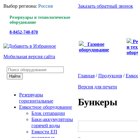
Выбор региона:
Россия
Заказать обратный звонок
Резервуары и технологическое
оборудование
8-8452-740-870
Ре
Газовое
и те
оборудование
обор
Мобильная версия сайта
Главная
/
Продукция
/
Емкос
Версия для печати
Резервуары
Бункеры
горизонтальные
Емкостное оборудование
Блок сепарации
Баки-аккумуляторы
горячей воды
Емкости ЕП
подземные