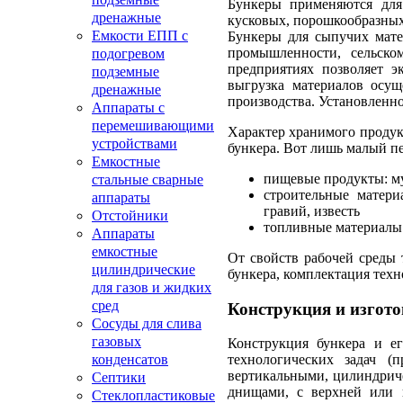
Бункеры применяются для
дренажные
кусковых, порошкообразных
Емкости ЕПП с
Бункеры для сыпучих мате
промышленности, сельско
подогревом
предприятиях позволяет э
подземные
выгрузка материалов осущ
дренажные
производства. Установленн
Аппараты с
перемешивающими
Характер хранимого продук
устройствами
бункера. Вот лишь малый пе
Емкостные
пищевые продукты: мук
стальные сварные
строительные матери
аппараты
гравий, известь
Отстойники
топливные материалы:
Аппараты
емкостные
От свойств рабочей среды 
цилиндрические
бункера, комплектация тех
для газов и жидких
сред
Конструкция и изгото
Сосуды для слива
газовых
Конструкция бункера и е
конденсатов
технологических задач (
вертикальными, цилиндрич
Септики
днищами, с верхней или 
Стеклопластиковые