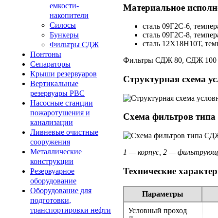
емкости-
Материальное исполн
накопители
Силосы
сталь 09Г2С-6, темпер
Бункеры
сталь 09Г2С-8, темпер
сталь 12Х18Н10Т, темп
Фильтры СДЖ
Понтоны
Фильтры СДЖ 80, СДЖ 100 и
Сепараторы
Крыши резервуаров
Структурная схема ус
Вертикальные
резервуары РВС
Насосные станции
пожаротушения и
Схема фильтров типа
канализации
Ливневые очистные
сооружения
Металлические
1 — корпус, 2 — фильтрующ
конструкции
Технические характе
Резервуарное
оборудование
Оборудование для
Параметры
подготовки,
транспортировки нефти
Условный проход