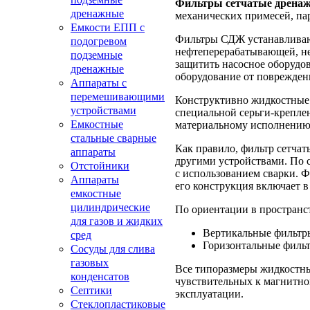
Фильтры сетчатые дрена
дренажные
механических примесей, па
Емкости ЕПП с
Фильтры СДЖ устанавливают
подогревом
нефтеперерабатывающей, не
подземные
защитить насосное оборудов
дренажные
оборудование от поврежден
Аппараты с
перемешивающими
Конструктивно жидкостные 
устройствами
специальной серьги-крепле
Емкостные
материальному исполнению и
стальные сварные
Как правило, фильтр сетча
аппараты
другими устройствами. По
Отстойники
с использованием сварки. 
Аппараты
его конструкция включает 
емкостные
цилиндрические
По ориентации в пространс
для газов и жидких
Вертикальные фильт
сред
Горизонтальные филь
Сосуды для слива
газовых
Все типоразмеры жидкостн
конденсатов
чувствительных к магнитно
Септики
эксплуатации.
Стеклопластиковые