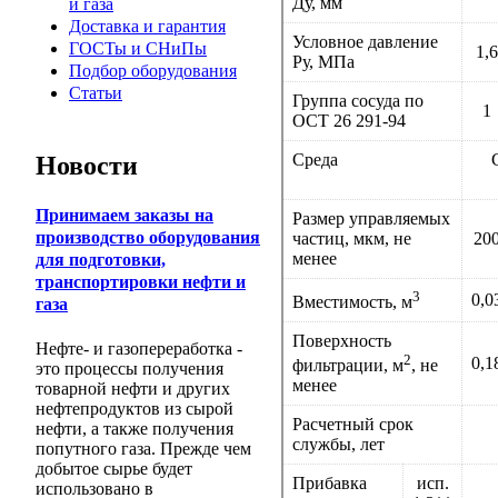
Ду, мм
и газа
Доставка и гарантия
Условное давление
ГОСТы и СНиПы
1,6
Ру, МПа
Подбор оборудования
Статьи
Группа сосуда по
1
ОСТ 26 291-94
Среда
Новости
Принимаем заказы на
Размер управляемых
производство оборудования
частиц, мкм, не
20
менее
для подготовки,
транспортировки нефти и
3
0,0
Вместимость, м
газа
Поверхность
Нефте- и газопереработка -
2
0,1
фильтрации, м
, не
это процессы получения
менее
товарной нефти и других
нефтепродуктов из сырой
Расчетный срок
нефти, а также получения
службы, лет
попутного газа. Прежде чем
добытое сырье будет
Прибавка
исп.
использовано в