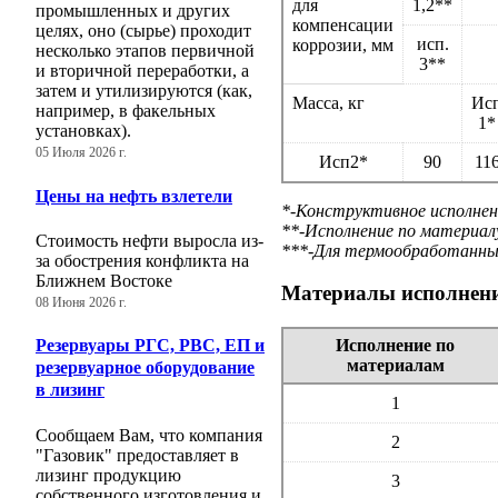
для
1,2**
промышленных и других
компенсации
целях, оно (сырье) проходит
исп.
коррозии, мм
несколько этапов первичной
3**
и вторичной переработки, а
затем и утилизируются (как,
Масса, кг
Ис
например, в факельных
1*
установках).
05 Июля 2026 г.
Исп2*
90
11
Цены на нефть взлетели
*-Конструктивное исполнен
**-Исполнение по материал
Стоимость нефти выросла из-
***-Для термообработанны
за обострения конфликта на
Ближнем Востоке
Материалы исполнен
08 Июня 2026 г.
Исполнение по
Резервуары РГС, РВС, ЕП и
материалам
резервуарное оборудование
в лизинг
1
Сообщаем Вам, что компания
2
"Газовик" предоставляет в
лизинг продукцию
3
собственного изготовления и