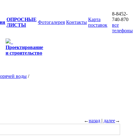
8-8452-
ОПРОСНЫЕ
Карта
740-870
ия
Фотогалерея
Контакты
ЛИСТЫ
поставок
все
телефоны
Проектирование
и строительство
горячей воды
/
←
назад
|
далее
→