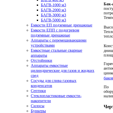
Бак-
БАГВ-1000 м3
пост
БАГВ-2000 м3
потр
БАГВ-3000 м3
Темп
БАГВ-5000 м3
Емкости ЕП подземные дренажные
Высо
Емкости ЕПП с подогревом
Тепл
подземные дренажные
тепл
Аппараты с перемешивающими
устройствами
Конс
Емкостные стальные сварные
днищ
площ
аппараты
Отстойники
Горя
Аппараты емкостные
анти
цилиндрические для газов и жидких
цинк
сред
бако
Сосуды для слива газовых
конденсатов
По т
Септики
обор
Стеклопластиковые емкости-
нали
накопители
Силосы
Чер
Бункеры