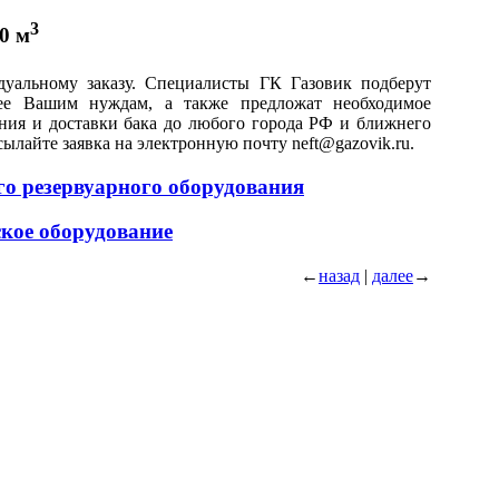
3
0 м
дуальному заказу. Специалисты ГК Газовик подберут
ее Вашим нуждам, а также предложат необходимое
ения и доставки бака до любого города РФ и ближнего
ылайте заявка на электронную почту neft@gazovik.ru.
ого резервуарного оборудования
ское оборудование
←
назад
|
далее
→