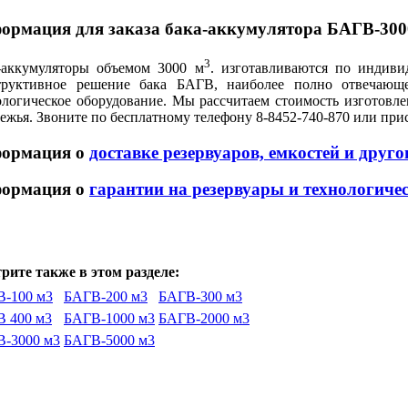
ормация для заказа бака-аккумулятора БАГВ-300
3
-аккумуляторы объемом 3000 м
. изготавливаются по индиви
труктивное решение бака БАГВ, наиболее полно отвечающ
ологическое оборудование. Мы рассчитаем стоимость изготовл
ежья. Звоните по бесплатному телефону 8-8452-740-870 или прис
ормация о
доставке резервуаров, емкостей и друг
ормация о
гарантии на резервуары и технологиче
рите также в этом разделе:
-100 м3
БАГВ-200 м3
БАГВ-300 м3
 400 м3
БАГВ-1000 м3
БАГВ-2000 м3
-3000 м3
БАГВ-5000 м3