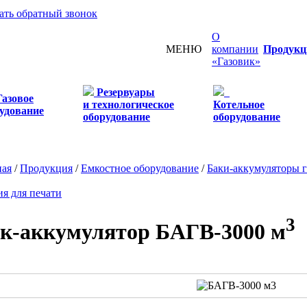
зать обратный звонок
О
МЕНЮ
компании
Продукц
«Газовик»
Резервуары
Газовое
и технологическое
Котельное
удование
оборудование
оборудование
ная
/
Продукция
/
Емкостное оборудование
/
Баки-аккумуляторы 
ия для печати
3
к-аккумулятор БАГВ-3000 м