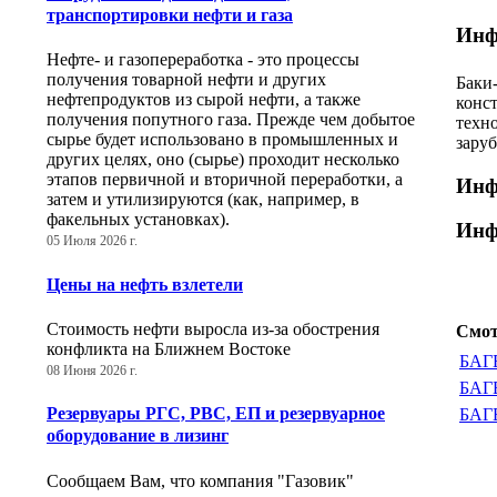
транспортировки нефти и газа
Инф
Нефте- и газопереработка - это процессы
получения товарной нефти и других
Баки
нефтепродуктов из сырой нефти, а также
конс
получения попутного газа. Прежде чем добытое
техн
сырье будет использовано в промышленных и
заруб
других целях, оно (сырье) проходит несколько
этапов первичной и вторичной переработки, а
Инф
затем и утилизируются (как, например, в
факельных установках).
Инф
05 Июля 2026 г.
Цены на нефть взлетели
Стоимость нефти выросла из-за обострения
Смот
конфликта на Ближнем Востоке
БАГВ
08 Июня 2026 г.
БАГВ
Резервуары РГС, РВС, ЕП и резервуарное
БАГВ
оборудование в лизинг
Сообщаем Вам, что компания "Газовик"