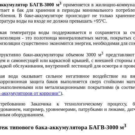
3
аккумулятор БАГВ-3000 м
применяется в жилищно-коммунал
упает в бак для хранения в периоды минимального потребле
ебления. В баке-аккумуляторе происходит не только хранени
ература воды на входе не должна превышать +95ºС.
кая температура воды поддерживается и сохраняется за сч
оизоляция - это полотнища минераловатных матов, покрытых с
оизоляции существенно экономится энергия, необходимая для со
3
труктивно баки-аккумуляторы объемом 3000 м
представляют 
ем и самонесущей или каркасной крышей, с внешней стороны п
адкой обслуживания, внутренней лестницей для осмотра и прове
чая вода оказывает сильное негативное воздействие на в
коррозионная защита баков выполняется сверх стойкими мат
онаполненными или метализационными покрытиями (в соотве
в-аккумуляторов от коррозии"
).
ребованию Заказчика к технологическому процессу, ба
удованием, например, уровнемерами, патрубками и люками, дат
вным оборудованием.
3
теж типового бака-аккумулятора БАГВ-3000 м