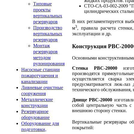
жидких продуктов. Пра
Типовые
СТО-СА-03-002-2009 "П
проекты
цилиндрических стальн
вертикальных
В них регламентируется выбо
резервуаров
3
Производство
м
, правила расчета стенк
эксплуатации и др.
вертикальных
резервуаров
Монтаж
Конструкция РВС-2000
резервуаров
методом
Основными конструктивными 
рулонирования
Стенка РВС-20000
изгота
Насосные станции
производятся прямоугольные
пожаротушения и
осуществляется сварка э
канализации
предусматривается люк-лаз 
Ливневые очистные
технического обслуживания, 
сооружения
Металлические
Днище РВС-20000
изготавли
собой центральную часть с 
конструкции
внешнюю сторону стенки.
Резервуарное
оборудование
Вертикальные резервуары о
Оборудование для
покрытий:
подготовки,