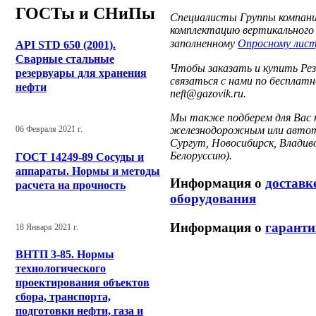
ГОСТы и СНиПы
Специалисты Группы компани
комплектацию вертикального 
заполненному
Опросному лист
API STD 650 (2001).
Сварные стальные
Чтобы заказать и купить Рез
резервуары для хранения
связаться с нами по бесплатн
нефти
neft@gazovik.ru.
Мы также подберем для Вас 
железнодорожным или автотр
06 Февраля 2021 г.
Сургут, Новосибирск, Владив
Белоруссию).
ГОСТ 14249-89 Сосуды и
аппараты. Нормы и методы
Информация о
доставк
расчета на прочность
оборудования
Информация о
гаранти
18 Января 2021 г.
ВНТП 3-85. Нормы
технологического
проектирования объектов
сбора, транспорта,
подготовки нефти, газа и