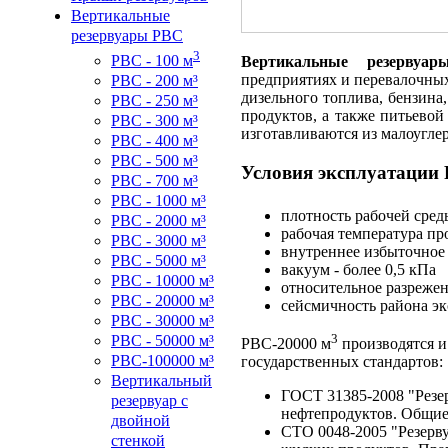
Вертикальные
резервуары РВС
3
РВС - 100 м
Вертикальные резервуа
предприятиях и перевалочных
РВС - 200 м³
дизельного топлива, бензина
РВС - 250 м³
продуктов, а также питьевой
РВС - 300 м³
изготавливаются из малоугле
РВС - 400 м³
РВС - 500 м³
Условия эксплуатации
РВС - 700 м³
РВС - 1000 м³
плотность рабочей сред
РВС - 2000 м³
рабочая температура про
РВС - 3000 м³
внутреннее избыточное 
РВС - 5000 м³
вакуум - более 0,5 кПа
РВС - 10000 м³
относительное разрежени
РВС - 20000 м³
сейсмичность района эк
РВС - 30000 м³
3
РВС - 50000 м³
РВС-20000 м
производятся и
РВС-100000 м³
государственных стандартов:
Вертикальный
ГОСТ 31385-2008 "Резе
резервуар с
нефтепродуктов. Общие
двойной
СТО 0048-2005 "Резерв
стенкой