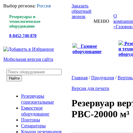
Выбор региона:
Россия
Заказать
обратный
О
звонок
Резервуары и
МЕНЮ
компани
технологическое
оборудование
«Газовик
8-8452-740-870
Рез
Газовое
и техн
оборудование
оборуд
Мобильная версия сайта
Главная
/
Продукция
/
Вертик
Версия для печати
Резервуары
Резервуар ве
горизонтальные
Емкостное
РВС-20000 м³
оборудование
Понтоны
Сепараторы
Крыши резервуаров