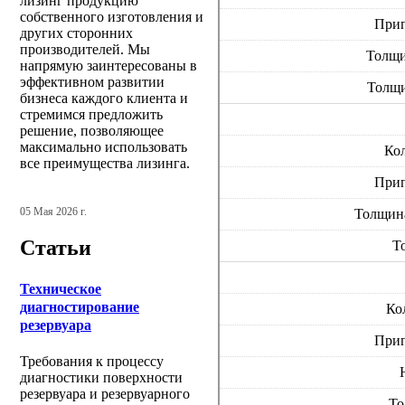
лизинг продукцию
собственного изготовления и
Прип
других сторонних
производителей. Мы
Толщи
напрямую заинтересованы в
эффективном развитии
Толщи
бизнеса каждого клиента и
стремимся предложить
решение, позволяющее
максимально использовать
Кол
все преимущества лизинга.
Прип
05 Мая 2026 г.
Толщина
Статьи
Т
Техническое
диагностирование
Ко
резервуара
Прип
Требования к процессу
диагностики поверхности
резервуара и резервуарного
То