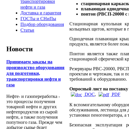
транспортировки
стационарная каркасн
нефти и газа
плавающая однодечна
Доставка и гарантия
понтон (РВСП-20000 с
ГОСТы и СНиПы
Стационарная купольная к
Подбор оборудования
кольцевых щитов, которые в 
Статьи
Однодечная плавающая крыша
продукта, является более по
Новости
Понтон является также пла
стационарной сферической к
Принимаем заказы на
производство оборудования
Резервуары РВС-20000, РВСП
для подготовки,
проектам и чертежам, так и 
требований к оборудованию.
транспортировки нефти и
газа
Опросный лист на поставку
DOC
,
PDF
Нефте- и газопереработка -
это процессы получения
К вспомогательному оборудо
товарной нефти и других
обслуживания, лестница для
нефтепродуктов из сырой
установки пеногенератора, а
нефти, а также получения
попутного газа. Прежде чем
Безопасная эксплуатация р
добытое сырье будет