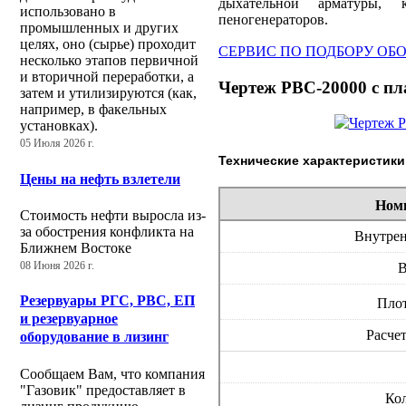
дыхательной арматуры, к
использовано в
пеногенераторов.
промышленных и других
целях, оно (сырье) проходит
СЕРВИС ПО ПОДБОРУ ОБ
несколько этапов первичной
и вторичной переработки, а
Чертеж
РВС-20000 с п
затем и утилизируются (как,
например, в факельных
установках).
05 Июля 2026 г.
Технические характеристики
Цены на нефть взлетели
Ном
Стоимость нефти выросла из-
за обострения конфликта на
Внутрен
Ближнем Востоке
В
08 Июня 2026 г.
Резервуары РГС, РВС, ЕП
Плот
и резервуарное
Расчет
оборудование в лизинг
Сообщаем Вам, что компания
"Газовик" предоставляет в
Кол