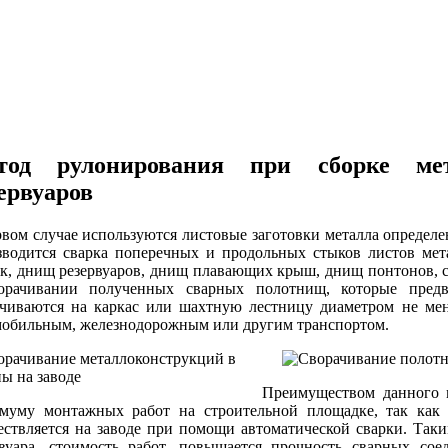
тод рулонирования при сборке мет
ервуаров
вом случае используются листовые заготовки металла определен
зводится сварка поперечных и продольных стыков листов мет
ок, днищ резервуаров, днищ плавающих крыш, днищ понтонов, 
орачивании полученных сварных полотнищ, которые пред
ачиваются на каркас или шахтную лестницу диаметром не мен
мобильным, железнодорожным или другим транспортом.
Преимуществом данного м
муму монтажных работ на строительной площадке, так как 
ествляется на заводе при помощи автоматической сварки. Таки
рвуара, стоимость работ, повышается прочность сварных со