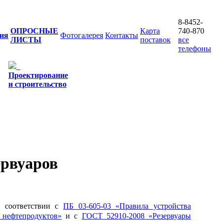
8-8452-
ОПРОСНЫЕ
Карта
740-870
ия
Фотогалерея
Контакты
ЛИСТЫ
поставок
все
телефоны
Проектирование
и строительство
ервуаров
в соответствии с
ПБ 03-605-03 «Правила устройства
 нефтепродуктов»
и с
ГОСТ 52910-2008 «Резервуары