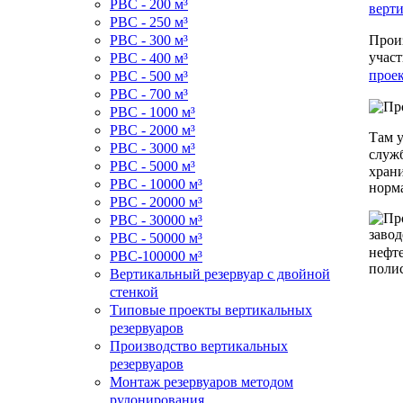
РВС - 200 м³
верт
РВС - 250 м³
Прои
РВС - 300 м³
учас
РВС - 400 м³
прое
РВС - 500 м³
РВС - 700 м³
РВС - 1000 м³
РВС - 2000 м³
Там у
РВС - 3000 м³
служб
РВС - 5000 м³
хран
РВС - 10000 м³
норм
РВС - 20000 м³
РВС - 30000 м³
РВС - 50000 м³
нефте
РВС-100000 м³
поли
Вертикальный резервуар с двойной
стенкой
Типовые проекты вертикальных
резервуаров
Производство вертикальных
резервуаров
Монтаж резервуаров методом
рулонирования