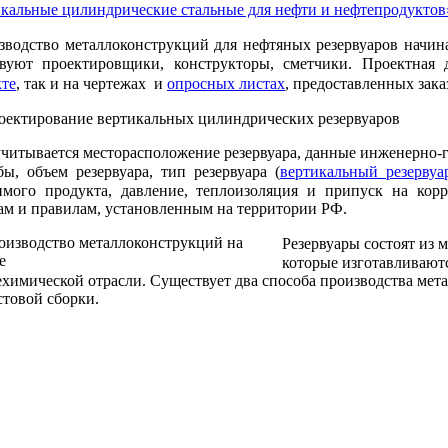
икальные цилиндрические стальные для нефти и нефтепродуктов
зводство металлоконструкций для нефтяных резервуаров начина
твуют проектировщики, конструкторы, сметчики. Проектная
кте
, так и на чертежах и
опросных листах
, предоставленных зака
читывается месторасположение резервуара, данные инженерно-г
ы, объем резервуара, тип резервуара (
вертикальный резервуа
имого продукта, давление, теплоизоляция и припуск на кор
ам и правилам, установленным на территории РФ.
Резервуары состоят из 
которые изготавливаютс
химической отрасли. Существует два способа производства мет
стовой сборки.