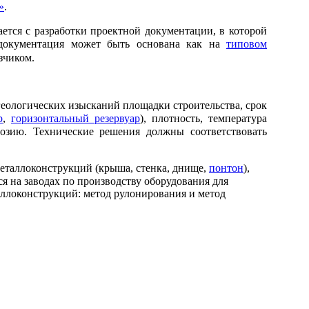
»
.
ется с разработки проектной документации, в которой
 документация может быть основана как на
типовом
зчиком.
еологических изысканий площадки строительства, срок
р
,
горизонтальный резервуар
), плотность, температура
розию. Технические решения должны соответствовать
металлоконструкций (крыша, стенка, днище,
понтон
),
я на заводах по производству оборудования для
аллоконструкций: метод рулонирования и метод