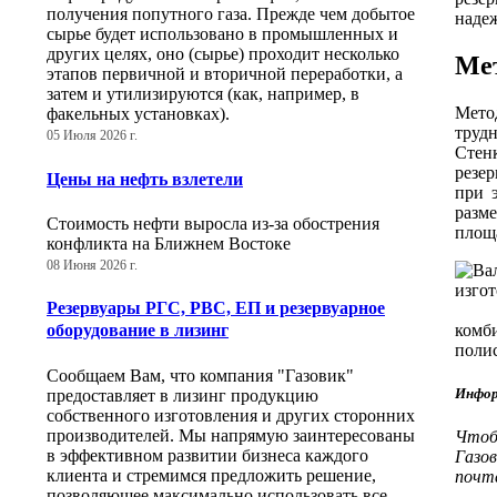
получения попутного газа. Прежде чем добытое
надеж
сырье будет использовано в промышленных и
других целях, оно (сырье) проходит несколько
Мет
этапов первичной и вторичной переработки, а
затем и утилизируются (как, например, в
Мето
факельных установках).
труд
05 Июля 2026 г.
Стен
резе
Цены на нефть взлетели
при 
разм
Стоимость нефти выросла из-за обострения
площ
конфликта на Ближнем Востоке
08 Июня 2026 г.
Резервуары РГС, РВС, ЕП и резервуарное
комб
оборудование в лизинг
полис
Сообщаем Вам, что компания "Газовик"
Инфор
предоставляет в лизинг продукцию
собственного изготовления и других сторонних
производителей. Мы напрямую заинтересованы
Чтоб
в эффективном развитии бизнеса каждого
Газо
клиента и стремимся предложить решение,
почте
позволяющее максимально использовать все