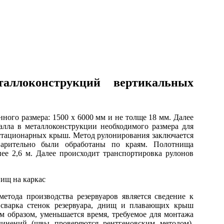
аллоконструкций вертикальных
ного размера: 1500 х 6000 мм и не толще 18 мм. Далее
алла в металлоконструкции необходимого размера для
стационарных крыш. Метод рулонирования заключается
варительно были обработаны по краям. Полотнища
ее 2,6 м. Далее происходит транспортировка рулонов
етода производства резервуаров является сведение к
сварка стенок резервуара, днищ и плавающих крыш
м образом, уменьшается время, требуемое для монтажа
единений (швы проверяются рентгеновским методом),