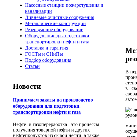
Насосные станции пожаротушения и
канализации
Ливневые очистные сооружения
Металлические конструкции
Резервуарное оборудование
Оборудование для подготовки,
транспортировки нефти и газа
Доставка и гарантия
Ме
ГОСТы и СНиПы
рез
Подбор оборудования
Статьи
В пер
прои
стен
Новости
в св
свор
авто
Принимаем заказы на производство
оборудования для подготовки,
транспортировки нефти и газа
Нефте- и газопереработка - это процессы
мини
получения товарной нефти и других
осущ
нефтепродуктов из сырой нефти, а также
резе