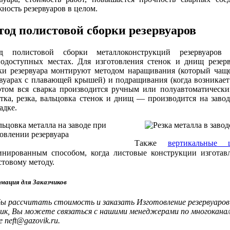
ность резервуаров в целом.
од полистовой сборки резервуаров
д полистовой сборки металлоконструкций резервуаров 
нодоступных местах. Для изготовления стенок и днищ резер
ки резервуара монтируют методом наращивания (который чаще
рвуарах с плавающей крышей) и подращивания (когда возникае
этом вся сварка производится ручным или полуавтоматически
етка, резка, вальцовка стенок и днищ — производится на заво
адке.
Также
вертикальные 
инированным способом, когда листовые конструкции изготав
товому методу.
мация для Заказчиков
ы рассчитать стоимость и заказать Изготовление резервуаров
вик, Вы можете связаться с нашими менеджерами по многоканал
 neft@gazovik.ru.