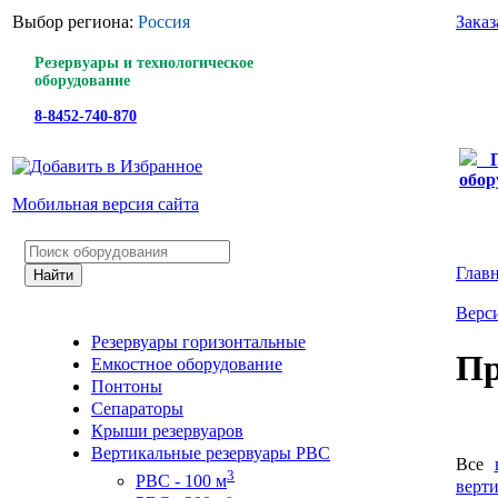
Выбор региона:
Россия
Заказ
Резервуары и технологическое
оборудование
8-8452-740-870
обор
Мобильная версия сайта
Глав
Верси
Резервуары горизонтальные
Пр
Емкостное оборудование
Понтоны
Сепараторы
Крыши резервуаров
Вертикальные резервуары РВС
Все
3
РВС - 100 м
верт