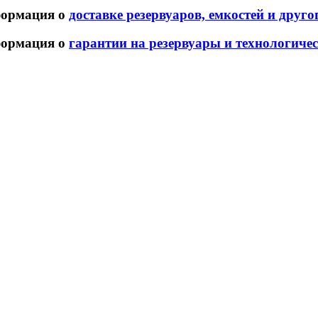
ормация о
доставке резервуаров, емкостей и друг
ормация о
гарантии на резервуары и технологиче