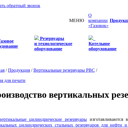
ать обратный звонок
О
МЕНЮ
компании
Продукц
«Газовик»
Резервуары
Газовое
и технологическое
Котельное
удование
оборудование
оборудование
ная
/
Продукция
/
Вертикальные резервуары РВС
/
я для печати
оизводство вертикальных рез
вертикальные цилиндрические резервуары
изготавливаются 
икальных цилиндрических стальных резервуаров для нефти и