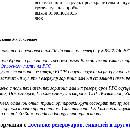
вентиляционная труба, предохранительно-впус
грязе-спускная пробка
выход теплоносителя
люк
мация для Заказчиков
ившись к специалистам ГК Газовик по телефону 8-8452-740-870 
подобрать и рассчитать необходимый Вам объем наземного гор
Опросному листу на РГС
укомплектовать резервуар РГСН сопутствующим резервуарным
заказать и купить Резервуар горизонтальный стальной наземн
вка стальных наземных горизонтальных резервуаров РГС осущест
ск, Новосибирск, Владивосток) и в страны СНГ (Казахстан, Ук
меем большой опыт транспортировки крупногабаритных грузов -
спортом и автотранспортом. Специалисты ГК Газовик осуществ
и длиной до 30 м на одну единицу автотранспорта.
ормация о
доставке резервуаров, емкостей и друг