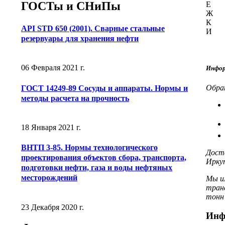
ГОСТы и СНиПы
Е
Ж
К
API STD 650 (2001). Сварные стальные
И
резервуары для хранения нефти
06 Февраля 2021 г.
Инфор
Обрат
ГОСТ 14249-89 Сосуды и аппараты. Нормы и
методы расчета на прочность
18 Января 2021 г.
ВНТП 3-85. Нормы технологического
Доста
проектирования объектов сбора, транспорта,
Иркут
подготовки нефти, газа и воды нефтяных
месторождений
Мы и
тран
тонн 
23 Декабря 2020 г.
Инф