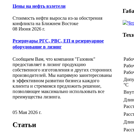
Цены на нефть взлетели
Габ
Стоимость нефти выросла из-за обострения
конфликта на Ближнем Востоке
08 Июня 2026 г.
Тех
Резервуары РГС, РВС, ЕП и резервуарное
оборудование в лизинг
Сообщаем Вам, что компания "Газовик"
Рабо
предоставляет в лизинг продукцию
Рабо
собственного изготовления и других сторонних
Рабо
производителей. Мы напрямую заинтересованы
Допу
в эффективном развитии бизнеса каждого
°С
клиента и стремимся предложить решение,
позволяющее максимально использовать все
Внут
преимущества лизинга.
Длин
Расс
05 Мая 2026 г.
Расс
Длин
Статьи
Расс