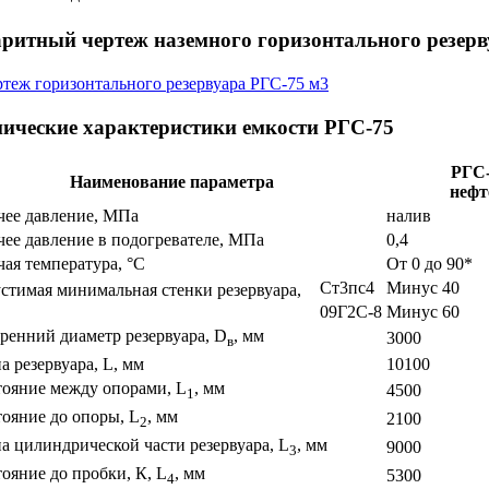
аритный чертеж наземного горизонтального резерв
нические характеристики емкости РГС-75
РГС-
Наименование параметра
нефт
чее давление, МПа
налив
чее давление в подогревателе, МПа
0,4
чая температура, °С
От 0 до 90*
Ст3пс4
Минус 40
стимая минимальная стенки резервуара,
09Г2С-8
Минус 60
ренний диаметр резервуара, D
, мм
3000
в
а резервуара, L, мм
10100
тояние между опорами, L
, мм
4500
1
тояние до опоры, L
, мм
2100
2
а цилиндрической части резервуара, L
, мм
9000
3
тояние до пробки, К, L
, мм
5300
4