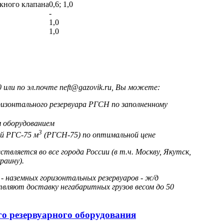
кного клапана
0,6; 1,0
-
1,0
1,0
или по эл.почте neft@gazovik.ru, Вы можете:
изонтального резервуара РГСН по заполненному
 оборудованием
3
ый РГС-75 м
(РГСН-75) по оптимальной цене
вляется во все города России (в т.ч. Москву, Якутск,
раину).
 наземных горизонтальных резервуаров - ж/д
ляют доставку негабаритных грузов весом до 50
ого резервуарного оборудования