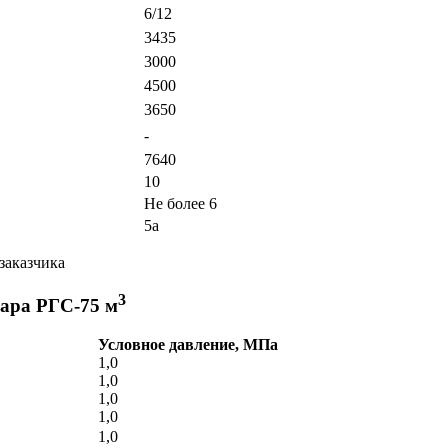
6/12
3435
3000
4500
3650
-
7640
10
Не более 6
5а
заказчика
3
уара РГС-75 м
Условное давление, МПа
1,0
1,0
1,0
1,0
1,0