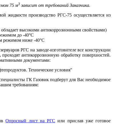
3
емом 75 м
зависит от требований Заказчика.
мой жидкости производство РГС-75 осуществляется из
а обладает высокими антикоррозионными свойствами)
режимом до -40°С
ым режимом ниже -40°С
ервуаров РГС на заводе-изготовителе все конструкции
ь, проходят антикоррозионную обработку поверхностей.
рмативными документами:
фтепродуктов. Технические условия"
специалисты ГК Газовик подберут для Вас необходимое
 Вашим требованиям:
нив
Опросный лист на РГС
или прислав уже готовое