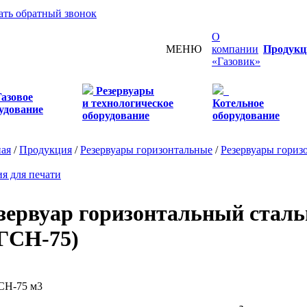
ать обратный звонок
О
МЕНЮ
компании
Продукц
«Газовик»
Резервуары
Газовое
и технологическое
Котельное
удование
оборудование
оборудование
ная
/
Продукция
/
Резервуары горизонтальные
/
Резервуары гориз
я для печати
зервуар горизонтальный стал
ГСН-75)