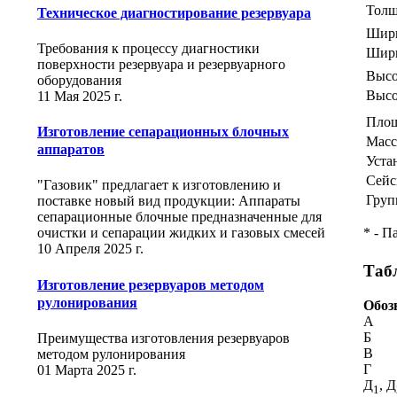
Толщ
Техническое диагностирование резервуара
Шири
Требования к процессу диагностики
Шири
поверхности резервуара и резервуарного
Высо
оборудования
Высо
11 Мая 2025 г.
Площ
Изготовление сепарационных блочных
Масс
аппаратов
Уста
Сейс
"Газовик" предлагает к изготовлению и
Груп
поставке новый вид продукции: Аппараты
сепарационные блочные предназначенные для
* - П
очистки и сепарации жидких и газовых смесей
10 Апреля 2025 г.
Таб
Изготовление резервуаров методом
рулонирования
Обоз
А
Б
Преимущества изготовления резервуаров
В
методом рулонирования
Г
01 Марта 2025 г.
Д
, Д
1