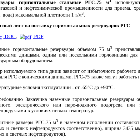
3
рвуары горизонтальные стальные РГС-75 м
используют
егазовой и нефтехимической промышленности для приема, хр
3
 вода) максимальной плотности 1 т/м
.
сный лист на поставку горизонтальных резервуаров РГС
DOC
,
PDF
3
мные горизонтальные резервуары объемом 75 м
представля
ческими днищами, одним или несколькими горловинами для д
рвуарным оборудованием.
р используемого типа днищ зависит от избыточного рабочего 
для РГС с коническими днищами. РГС-75 также могут работать 
ратурные условия эксплуатации - от -65°С до +90°С.
ребованию Заказчика наземные горизонтальные резервуары 
яного, электрического или паро-водяного подогрева или
продуктами в условиях низких температур.
3
ритные размеры РГС-75 м
в наземном исполнении составляют:
ых и светлых нефтепродуктов соответственно), ширина 3435 мм
х и светлых нефтепродуктов).