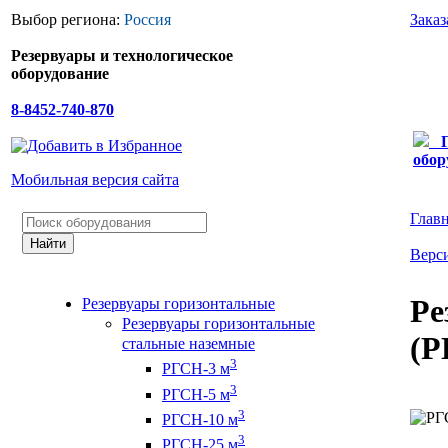
Выбор региона:
Россия
Заказ
Резервуары и технологическое
оборудование
8-8452-740-870
обор
Мобильная версия сайта
Глав
Верси
Ре
Резервуары горизонтальные
Резервуары горизонтальные
(Р
стальные наземные
3
РГСН-3 м
3
РГСН-5 м
3
РГСН-10 м
3
РГСН-25 м