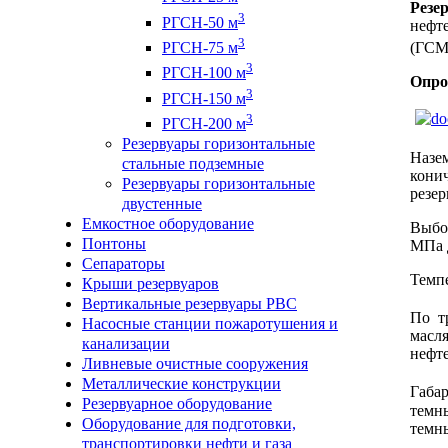
Резе
3
РГСН-50 м
нефт
3
РГСН-75 м
(ГСМ,
3
РГСН-100 м
Опро
3
РГСН-150 м
3
РГСН-200 м
Резервуары горизонтальные
Назе
стальные подземные
кони
Резервуары горизонтальные
резе
двустенные
Емкостное оборудование
Выбо
Понтоны
МПа 
Сепараторы
Темпе
Крыши резервуаров
Вертикальные резервуары РВС
По т
Насосные станции пожаротушения и
масл
канализации
нефте
Ливневые очистные сооружения
Металлические конструкции
Габа
Резервуарное оборудование
темн
Оборудование для подготовки,
темны
транспортировки нефти и газа