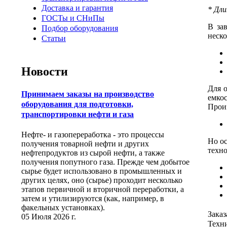
Доставка и гарантия
* Дли
ГОСТы и СНиПы
В за
Подбор оборудования
неско
Статьи
Новости
Для о
Принимаем заказы на производство
емкос
оборудования для подготовки,
Прои
транспортировки нефти и газа
Нефте- и газопереработка - это процессы
Но ос
получения товарной нефти и других
техно
нефтепродуктов из сырой нефти, а также
получения попутного газа. Прежде чем добытое
сырье будет использовано в промышленных и
других целях, оно (сырье) проходит несколько
этапов первичной и вторичной переработки, а
затем и утилизируются (как, например, в
факельных установках).
Зака
05 Июля 2026 г.
Техни