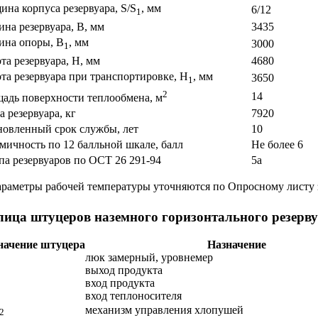
ина корпуса резервуара, S/S
, мм
6/12
1
на резервуара, В, мм
3435
на опоры, В
, мм
3000
1
та резервуара, Н, мм
4680
та резервуара при транспортировке, Н
, мм
3650
1
2
14
адь поверхности теплообмена, м
а резервуара, кг
7920
новленный срок службы, лет
10
мичность по 12 балльной шкале, балл
Не более 6
па резервуаров по ОСТ 26 291-94
5а
араметры рабочей температуры уточняются по Опросному листу 
лица штуцеров наземного горизонтального резерв
начение штуцера
Назначение
люк замерный, уровнемер
выход продукта
вход продукта
вход теплоносителя
механизм управления хлопушей
2