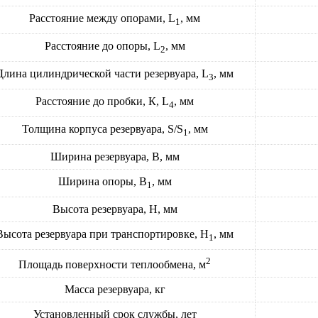
Расстояние между опорами, L
, мм
1
Расстояние до опоры, L
, мм
2
Длина цилиндрической части резервуара, L
, мм
3
Расстояние до пробки, К, L
, мм
4
Толщина корпуса резервуара, S/S
, мм
1
Ширина резервуара, В, мм
Ширина опоры, В
, мм
1
Высота резервуара, Н, мм
Высота резервуара при транспортировке, Н
, мм
1
2
Площадь поверхности теплообмена, м
Масса резервуара, кг
Установленный срок службы, лет