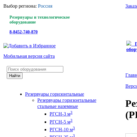
Выбор региона:
Россия
Заказ
Резервуары и технологическое
оборудование
8-8452-740-870
обор
Мобильная версия сайта
Глав
Верси
Резервуары горизонтальные
Резервуары горизонтальные
Ре
стальные наземные
(Р
3
РГСН-3 м
3
РГСН-5 м
3
РГСН-10 м
3