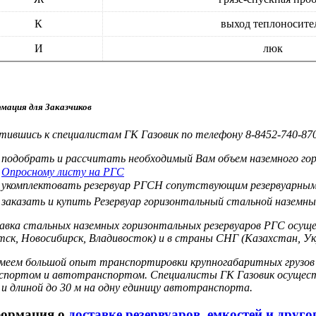
К
выход теплоносите
И
люк
мация для Заказчиков
ившись к специалистам ГК Газовик по телефону 8-8452-740-870 
подобрать и рассчитать необходимый Вам объем наземного гор
Опросному листу на РГС
укомплектовать резервуар РГСН сопутствующим резервуарным
заказать и купить Резервуар горизонтальный стальной наземн
вка стальных наземных горизонтальных резервуаров РГС осущест
ск, Новосибирск, Владивосток) и в страны СНГ (Казахстан, Ук
меем большой опыт транспортировки крупногабаритных грузов -
спортом и автотранспортом. Специалисты ГК Газовик осуществ
и длиной до 30 м на одну единицу автотранспорта.
ормация о
доставке резервуаров, емкостей и друг