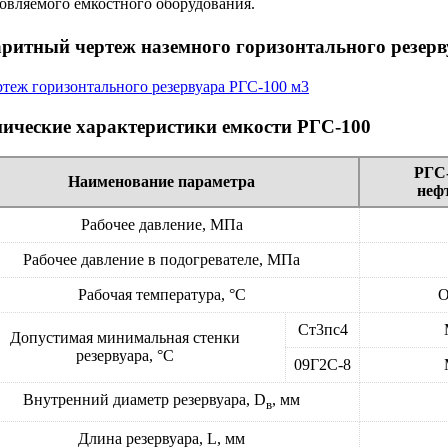
овляемого емкостного оборудования.
аритный чертеж наземного горизонтального резерв
нические характеристики емкости РГС-100
РГС-
Наименование параметра
неф
Рабочее давление, МПа
Рабочее давление в подогревателе, МПа
Рабочая температура, °С
О
Ст3пс4
Допустимая минимальная стенки
резервуара, °С
09Г2С-8
Внутренний диаметр резервуара, D
, мм
в
Длина резервуара, L, мм