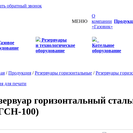
ать обратный звонок
О
МЕНЮ
компании
Продукц
«Газовик»
Резервуары
Газовое
и технологическое
Котельное
удование
оборудование
оборудование
ная
/
Продукция
/
Резервуары горизонтальные
/
Резервуары гориз
я для печати
зервуар горизонтальный стал
ГСН-100)