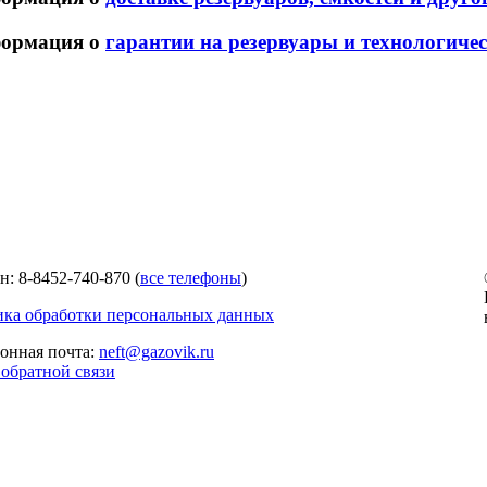
ормация о
гарантии на резервуары и технологиче
н: 8-8452-740-870 (
все телефоны
)
ка обработки персональных данных
онная почта:
neft@gazovik.ru
обратной связи