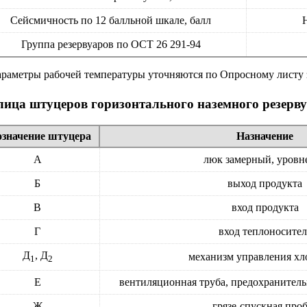
Сейсмичность по 12 балльной шкале, балл
Н
Группа резервуаров по ОСТ 26 291-94
араметры рабочей температуры уточняются по Опросному листу 
лица штуцеров горизонтального наземного резерв
значение штуцера
Назначение
А
люк замерный, уровн
Б
выход продукта
В
вход продукта
Г
вход теплоносител
Д
, Д
механизм управления х
1
2
Е
вентиляционная труба, предохранитель
Ж
грязе-спускная про