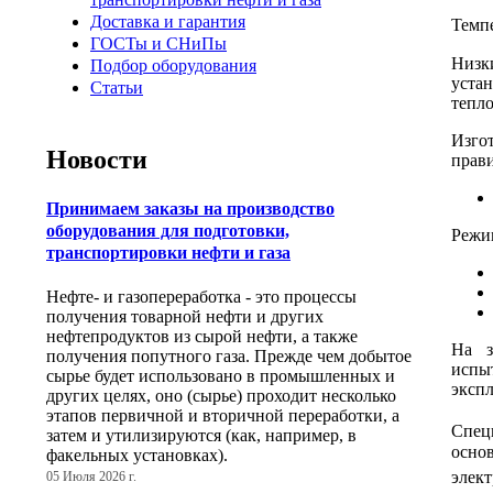
Доставка и гарантия
Темп
ГОСТы и СНиПы
Низки
Подбор оборудования
уста
Статьи
тепл
Изго
Новости
прави
Принимаем заказы на производство
оборудования для подготовки,
Режим
транспортировки нефти и газа
Нефте- и газопереработка - это процессы
получения товарной нефти и других
нефтепродуктов из сырой нефти, а также
На з
получения попутного газа. Прежде чем добытое
испы
сырье будет использовано в промышленных и
эксп
других целях, оно (сырье) проходит несколько
этапов первичной и вторичной переработки, а
Спец
затем и утилизируются (как, например, в
осно
факельных установках).
элек
05 Июля 2026 г.