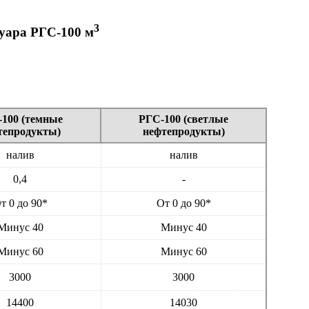
3
уара РГС-100 м
100 (темные
РГС-100 (светлые
тепродукты)
нефтепродукты)
налив
налив
0,4
-
т 0 до 90*
От 0 до 90*
Минус 40
Минус 40
Минус 60
Минус 60
3000
3000
14400
14030