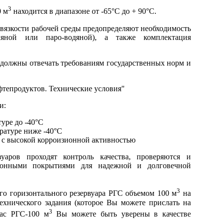
3
0 м
находится в диапазоне от -65°С до + 90°С.
вязкости рабочей среды предопределяют необходимость
сляной или паро-водяной), а также комплектация
 должны отвечать требованиям государственных норм и
фтепродуктов. Технические условия"
и:
уре до -40°С
ратуре ниже -40°С
 с высокой корроизионной активностью
вуаров проходят контроль качества, проверяются и
зионными покрытиями для надежной и долговечной
3
го горизонтального резервуара РГС объемом 100 м
на
хнического задания (которое Вы можете прислать на
3
нас РГС-100 м
Вы можете быть уверены в качестве