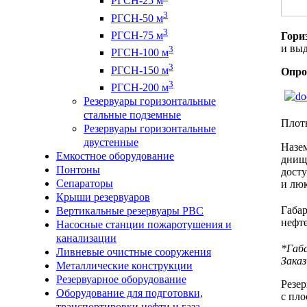
РГСН-25 м
3
РГСН-50 м
3
РГСН-75 м
Гори
и вы
3
РГСН-100 м
3
РГСН-150 м
Опро
3
РГСН-200 м
Резервуары горизонтальные
стальные подземные
Плот
Резервуары горизонтальные
двустенные
Назе
Емкостное оборудование
днища
Понтоны
досту
Сепараторы
и лю
Крыши резервуаров
Габа
Вертикальные резервуары РВС
нефте
Насосные станции пожаротушения и
канализации
*Габ
Ливневые очистные сооружения
Заказ
Металлические конструкции
Резервуарное оборудование
Резе
Оборудование для подготовки,
с пло
транспортировки нефти и газа