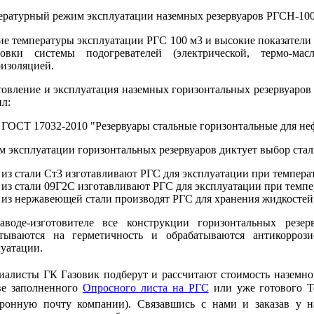
ературный режим эксплуатации наземных резервуаров РГСН-10
е температуры эксплуатации РГС 100 м3 и высокие показатели 
новки системы подогревателей (электрической, термо-ма
оизоляцией.
товление и эксплуатация наземных горизонтальных резервуаров
л:
ГОСТ 17032-2010 "Резервуары стальные горизонтальные для не
 эксплуатации горизонтальных резервуаров диктует выбор стал
из стали Ст3 изготавливают РГС для эксплуатации при температ
из стали 09Г2С изготавливают РГС для эксплуатации при темпе
из нержавеющей стали производят РГС для хранения жидкостей
аводе-изготовителе все конструкции горизонтальных резер
тываются на герметичность и обрабатываются антикорро
луатации.
иалисты ГК Газовик подберут и рассчитают стоимость наземно
ве заполненного
Опросного листа на РГС
или уже готового Те
тронную почту компании). Связавшись с нами и заказав у 