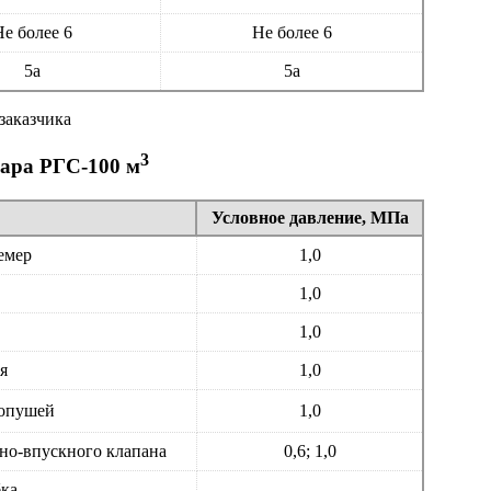
е более 6
Не более 6
5а
5а
заказчика
3
уара РГС-100 м
Условное давление, МПа
емер
1,0
1,0
1,0
я
1,0
лопушей
1,0
но-впускного клапана
0,6; 1,0
бка
-