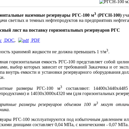
3
зонтальные наземные резервуары РГС-100 м
(РГСН-100)
уч
дачи светлых и темных нефтепродуктов на предприятиях нефтег
сный лист на поставку горизонтальных резервуаров РГС
DOC
,
PDF
3
ность хранимой жидкости не должна превышать 1 т/м
.
мная горизонтальная емкость РГС-100 представляет собой цил
ми, выбор которых зависит от требований Заказчика и от эксп
па внутрь емкости и установки резервуарного оборудования до
ки.
3
ритные размеры РГС-100 м
составляют: 14400х3440х4485
продуктами) и 14030х3000х4320 мм (для горизонтальных резерв
3
аритные размеры резервуаров объемом 100 м
могут отлича
чика.
рвуары РГС-100 эксплуатируются под избыточным давлением или
скими днищами составляет 0,04 МПа, с коническими - 0,07 МПа.