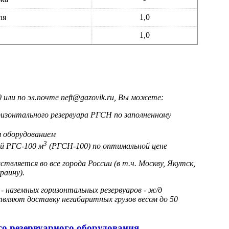
ля
1,0
1,0
или по эл.почте neft@gazovik.ru, Вы можете:
изонтального резервуара РГСН по заполненному
 оборудованием
3
ый РГС-100 м
(РГСН-100) по оптимальной цене
вляется во все города России (в т.ч. Москву, Якутск,
раину).
 наземных горизонтальных резервуаров - ж/д
ляют доставку негабаритных грузов весом до 50
ого резервуарного оборудования