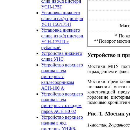
слив из ж/д цистерн
УСН-175Г
Установка нижнего
слива из ж/д цистерн
УСН-150/175П
Масса
Установка нижнего
* По ж
слива из ж/д цистерн
**Поворот мостик
УСН-175ГП с
рубашкой
Устройства нижнего
Устройство и п
слива УНС
Устройство верхнего
Мостики МПУ поста
налива в а/м
ограждением и фикса
цистерны с
Мостики представл
каплесборником
положении мостика
АСН-100 А
конструкцией преду
Устройство верхнего
горловине цистерны
налива в а/м
помощью кронштейнов
цистерны с отводом
паров АСН-80-02
Рис. 1. Мостик 
Устройство верхнего
налива в ж/д
1-мостик, 2-уравнов
цистерны УНЖ6-