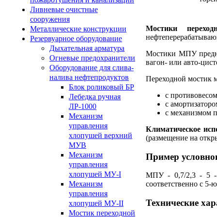
Ливневые очистные
сооружения
Мостики перехо
Металлические конструкции
нефтеперерабатывающ
Резервуарное оборудование
Дыхательная арматура
Мостики МПУ предна
Огневые предохранители
вагон- или авто-цист
Оборудование для слива-
налива нефтепродуктов
Переходной мостик м
Блок роликовый БР
с противовесо
Лебедка ручная
с амортизатор
ЛР-1000
с механизмом 
Механизм
управления
Климатическое исп
хлопушей верхний
(размещение на откр
МУВ
Механизм
Пример условног
управления
хлопушей МУ-I
МПУ - 0,7/2,3 - 5
Механизм
соответственно с 5-
управления
Технические ха
хлопушей МУ-II
Мостик переходной