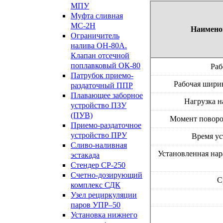
МПУ
Муфта сливная
МС-2Н
Наимено
Ограничитель
налива ОН-80А.
Клапан отсечной
поплавковый ОК-80
Раб
Патрубок приемо-
Рабочая ширин
раздаточный ППР
Плавающее заборное
Нагрузка на
устройство ПЗУ
(ПУВ)
Момент поворот
Приемо-раздаточное
устройство ПРУ
Время ус
Сливо-наливная
Установленная нар
эстакада
Стендер СР-250
Счетно-дозирующий
С
комплекс СДК
Узел рециркуляции
паров УПР–50
Установка нижнего