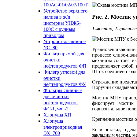
100АС-01/02/07/100Т
Устройство верхнего
Рис. 2. Мостик 
налива в ж/д
цистерны УНЖ6–
1-мостик, 2-уравнов
100С с ручным
приводом
Устройство сливное
УС–80
Уравновешивающий м
Фильтр прямой для
процессе сливо-нал
очистки
механизм состоит из
нефтепродуктов ФП
представляет собой
Шток соединен с бал
Фильтр угловой для
очистки
Ограждение предста
нефтепродуктов ФУ
Поручни складывают
Фильтры сливные
для очистки
Мостик МПУ приводи
нефтепродуктов
фиксирует мостик
ФС-1, ФС-2
горизонтальное поло
Хлопуша ХП
Крепление мостика о
Хлопуша
электроприводная
Если эстакада сдел
ЭХ–700
закладным частям, м