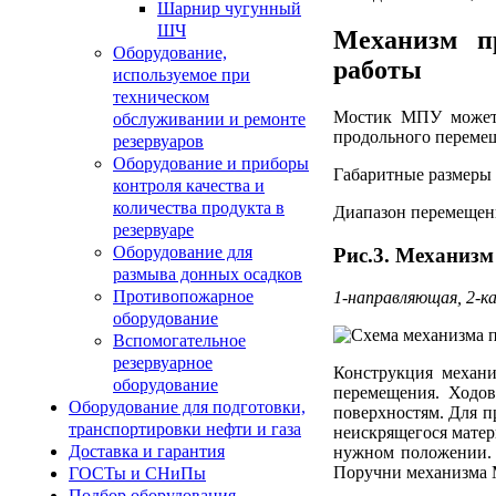
Шарнир чугунный
ШЧ
Механизм п
Оборудование,
работы
используемое при
техническом
Мостик МПУ может 
обслуживании и ремонте
продольного перем
резервуаров
Оборудование и приборы
Габаритные размеры 
контроля качества и
количества продукта в
Диапазон перемещен
резервуаре
Оборудование для
Рис.3. Механиз
размыва донных осадков
Противопожарное
1-направляющая, 2-к
оборудование
Вспомогательное
резервуарное
Конструкция механи
оборудование
перемещения. Ходо
Оборудование для подготовки,
поверхностям. Для 
транспортировки нефти и газа
неискрящегося матер
Доставка и гарантия
нужном положении.
Поручни механизма М
ГОСТы и СНиПы
Подбор оборудования