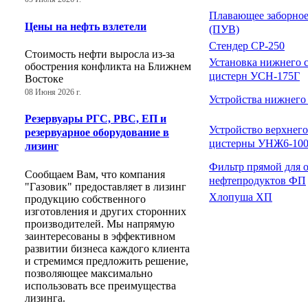
Плавающее заборное
Цены на нефть взлетели
(ПУВ)
Стендер СР-250
Стоимость нефти выросла из-за
Установка нижнего с
обострения конфликта на Ближнем
цистерн УСН-175Г
Востоке
08 Июня 2026 г.
Устройства нижнего
Резервуары РГС, РВС, ЕП и
Устройство верхнего
резервуарное оборудование в
цистерны УНЖ6-100
лизинг
Фильтр прямой для 
Сообщаем Вам, что компания
нефтепродуктов ФП
"Газовик" предоставляет в лизинг
Хлопуша ХП
продукцию собственного
изготовления и других сторонних
производителей. Мы напрямую
заинтересованы в эффективном
развитии бизнеса каждого клиента
и стремимся предложить решение,
позволяющее максимально
использовать все преимущества
лизинга.