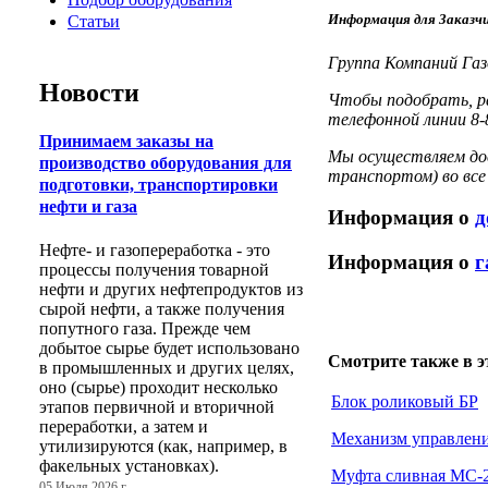
Информация для Заказч
Статьи
Группа Компаний Газ
Новости
Чтобы подобрать, р
телефонной линии 8-8
Принимаем заказы на
Мы осуществляем до
производство оборудования для
транспортом) во все
подготовки, транспортировки
нефти и газа
Информация о
д
Нефте- и газопереработка - это
Информация о
г
процессы получения товарной
нефти и других нефтепродуктов из
сырой нефти, а также получения
попутного газа. Прежде чем
добытое сырье будет использовано
Смотрите также в э
в промышленных и других целях,
оно (сырье) проходит несколько
Блок роликовый БР
этапов первичной и вторичной
переработки, а затем и
Механизм управлен
утилизируются (как, например, в
факельных установках).
Муфта сливная МС-
05 Июля 2026 г.