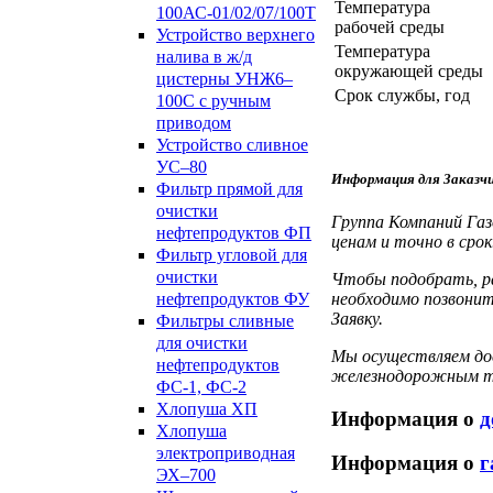
Температура
100АС-01/02/07/100Т
рабочей среды
Устройство верхнего
Температура
налива в ж/д
окружающей среды
цистерны УНЖ6–
Срок службы, год
100С с ручным
приводом
Устройство сливное
УС–80
Информация для Заказч
Фильтр прямой для
очистки
Группа Компаний Га
нефтепродуктов ФП
ценам и точно в срок
Фильтр угловой для
очистки
Чтобы подобрать, р
необходимо позвонит
нефтепродуктов ФУ
Заявку.
Фильтры сливные
для очистки
Мы осуществляем дос
нефтепродуктов
железнодорожным тра
ФС-1, ФС-2
Хлопуша ХП
Информация о
д
Хлопуша
электроприводная
Информация о
г
ЭХ–700