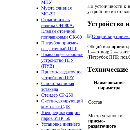
МПУ
По устойчивости к 
Муфта сливная
устройство изготавл
МС-2Н
Ограничитель
Устройство 
налива ОН-80А.
Клапан отсечной
поплавковый ОК-80
Патрубок приемо-
Общий вид
приемо-
раздаточный ППР
1 — отвод; 2 — зонт;
Плавающее заборное
(Патрубок ППР, поз.6
устройство ПЗУ
(ПУВ)
Технические
Приемо-раздаточное
устройство ПРУ
Наименование
Сливо-наливная
параметра
эстакада
Стендер СР-250
Счетно-дозирующий
Состав
комплекс СДК
Узел рециркуляции
Место установки
паров УПР–50
приемо-
Установка нижнего
раздаточного
слив из ж/д цистерн