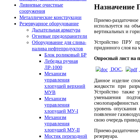
Ливневые очистные
Назначение 
сооружения
Металлические конструкции
Приемо-раздаточн
Резервуарное оборудование
используется на объ
Дыхательная арматура
вертикальных и гори
Огневые предохранители
Устройство ПРУ при
Оборудование для слива-
придонного слоя на
налива нефтепродуктов
Блок роликовый БР
Опросный лист на п
Лебедка ручная
ЛР-1000
DOC
,
Механизм
управления
Данное изделие спо
хлопушей верхний
жидкости при разр
Устройство также 
МУВ
уменьшения подт
Механизм
смолопарафинистых о
управления
уровень опускания
хлопушей МУ-I
появление газовоздуш
Механизм
свою очередь привод
управления
хлопушей МУ-II
Приемо-раздаточное
Мостик переходной
резервуара.