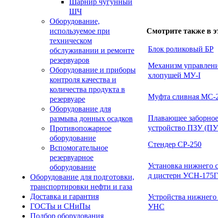
Шарнир чугунный
ШЧ
Оборудование,
используемое при
Смотрите также в э
техническом
Блок роликовый БР
обслуживании и ремонте
резервуаров
Механизм управлен
Оборудование и приборы
хлопушей МУ-I
контроля качества и
количества продукта в
Муфта сливная МС-
резервуаре
Оборудование для
Плавающее заборно
размыва донных осадков
устройство ПЗУ (ПУ
Противопожарное
оборудование
Стендер СР-250
Вспомогательное
резервуарное
Установка нижнего с
оборудование
д цистерн УСН-175Г
Оборудование для подготовки,
транспортировки нефти и газа
Доставка и гарантия
Устройства нижнего
ГОСТы и СНиПы
УНС
Подбор оборудования