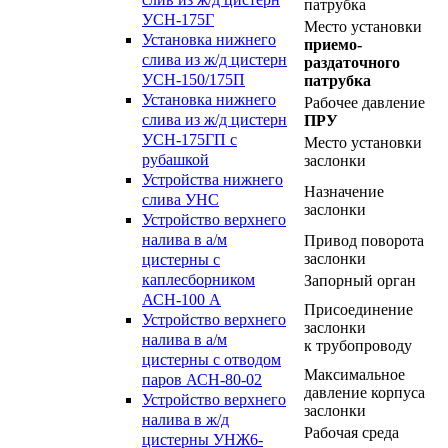
патрубка
УСН-175Г
Место установки
Установка нижнего
приемо-
слива из ж/д цистерн
раздаточного
УСН-150/175П
патрубка
Установка нижнего
Рабочее давление
слива из ж/д цистерн
ПРУ
УСН-175ГП с
Место установки
рубашкой
заслонки
Устройства нижнего
Назначение
слива УНС
заслонки
Устройство верхнего
налива в а/м
Привод поворота
заслонки
цистерны с
каплесборником
Запорный орган
АСН-100 А
Присоединение
Устройство верхнего
заслонки
налива в а/м
к трубопроводу
цистерны с отводом
Максимальное
паров АСН-80-02
давление корпуса
Устройство верхнего
заслонки
налива в ж/д
Рабочая среда
цистерны УНЖ6-