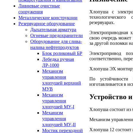
Ливневые очистные
Хлопуша с электро
сооружения
технологического 
Металлические конструкции
резервуарах.
Резервуарное оборудование
Дыхательная арматура
Электроприводная х
Огневые предохранители
свою очередь может 
Оборудование для слива-
за другой поломки н
налива нефтепродуктов
Электропривод по
Блок роликовый БР
соответственно, пер
Лебедка ручная
ЛР-1000
Хлопуша ЭХ монтируе
Механизм
управления
По устойчивости 
хлопушей верхний
изготавливается в и
МУВ
Механизм
Устройство 
управления
хлопушей МУ-I
Хлопуша состоит из 
Механизм
управления
Механизм управления
хлопушей МУ-II
Хлопуша 12 состоит 
Мостик переходной