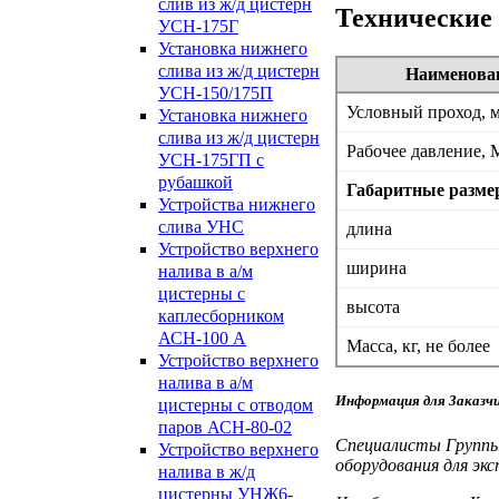
слив из ж/д цистерн
Технические
УСН-175Г
Установка нижнего
слива из ж/д цистерн
Наименова
УСН-150/175П
Условный проход, 
Установка нижнего
слива из ж/д цистерн
Рабочее давление, 
УСН-175ГП с
рубашкой
Габаритные размер
Устройства нижнего
слива УНС
длина
Устройство верхнего
ширина
налива в а/м
цистерны с
высота
каплесборником
АСН-100 А
Масса, кг, не более
Устройство верхнего
налива в а/м
Информация для Заказч
цистерны с отводом
паров АСН-80-02
Специалисты Группы
Устройство верхнего
оборудования для эк
налива в ж/д
цистерны УНЖ6-