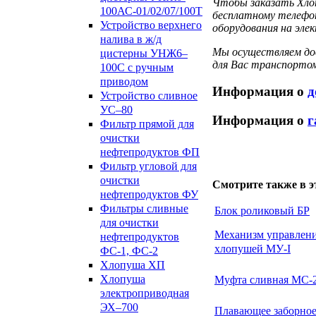
Чтобы заказать Хло
100АС-01/02/07/100Т
бесплатному телефон
Устройство верхнего
оборудования на элек
налива в ж/д
Мы осуществляем дос
цистерны УНЖ6–
для Вас транспорто
100С с ручным
приводом
Информация о
д
Устройство сливное
УС–80
Информация о
г
Фильтр прямой для
очистки
нефтепродуктов ФП
Фильтр угловой для
очистки
Смотрите также в э
нефтепродуктов ФУ
Фильтры сливные
Блок роликовый БР
для очистки
Механизм управлен
нефтепродуктов
хлопушей МУ-I
ФС-1, ФС-2
Хлопуша ХП
Хлопуша
Муфта сливная МС-
электроприводная
ЭХ–700
Плавающее заборно