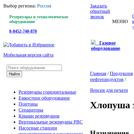
Выбор региона:
Россия
Заказать
обратный
звонок
Резервуары и технологическое
МЕНЮ
оборудование
8-8452-740-870
Газовое
оборудование
Мобильная версия сайта
Главная
/
Продукция
нефтепродуктов
/
Версия для печати
Резервуары горизонтальные
Емкостное оборудование
Хлопуша 
Понтоны
Сепараторы
Крыши резервуаров
Вертикальные резервуары РВС
Насосные станции
Назначение
пожаротушения и канализации