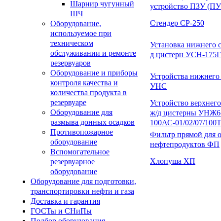
Шарнир чугунный
устройство ПЗУ (ПУ
ШЧ
Стендер СР-250
Оборудование,
используемое при
техническом
Установка нижнего с
обслуживании и ремонте
д цистерн УСН-175Г
резервуаров
Оборудование и приборы
Устройства нижнего
контроля качества и
УНС
количества продукта в
резервуаре
Устройство верхнего
Оборудование для
ж/д цистерны УНЖ6
размыва донных осадков
100АС-01/02/07/100
Противопожарное
Фильтр прямой для 
оборудование
нефтепродуктов ФП
Вспомогательное
Хлопуша ХП
резервуарное
оборудование
Оборудование для подготовки,
транспортировки нефти и газа
Доставка и гарантия
ГОСТы и СНиПы
Подбор оборудования