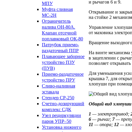
и рычагов 6 и 9.
МПУ
Муфта сливная
Открывание и закры
МС-2Н
на стойке 2 механиз
Ограничитель
налива ОН-80А.
Управление хлопуши
от маховика электро
Клапан отсечной
поплавковый ОК-80
Вращение выходного 
Патрубок приемо-
раздаточный ППР
На винте механизма 
Плавающее заборное
в зацеплении с рыча
устройство ПЗУ
позволяет открывать
(ПУВ)
Для уменьшения усил
Приемо-раздаточное
крышка 7, для открыт
устройство ПРУ
хлопуши при помощи
Сливо-наливная
эстакада
Стендер СР-250
Счетно-дозирующий
Общий вид хлопуши
комплекс СДК
1
— электропривод;
Узел рециркуляции
6
— рычаг;
7
— препу
паров УПР–50
11
— опора;
12
— хло
Установка нижнего