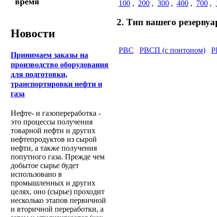
время
100
,
200
,
300
,
400
,
700
,
2. Тип вашего резервуа
Новости
РВС
РВСП (с понтоном)
Р
Принимаем заказы на
производство оборудования
для подготовки,
транспортировки нефти и
газа
Нефте- и газопереработка -
это процессы получения
товарной нефти и других
нефтепродуктов из сырой
нефти, а также получения
попутного газа. Прежде чем
добытое сырье будет
использовано в
промышленных и других
целях, оно (сырье) проходит
несколько этапов первичной
и вторичной переработки, а