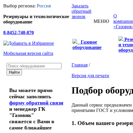
Выбор региона:
Россия
Заказать
обратный
О
Резервуары и технологическое
звонок
МЕНЮ
компани
оборудование
«Газовик
8-8452-740-870
Рез
Газовое
и техн
оборудование
оборуд
Мобильная версия сайта
Главная
/
Версия для печати
Подбор обору
Вы можете прямо
сейчас заполнить
форму обратной связи
Данный сервис предназначен 
и менеджер ГК
принятыми ГОСТ и условиям
"Газовик"
свяжется с Вами в
1. Объем вашего резерв
самое ближайшее