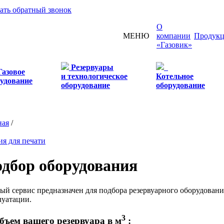
зать обратный звонок
О
МЕНЮ
компании
Продукц
«Газовик»
Резервуары
Газовое
и технологическое
Котельное
удование
оборудование
оборудование
ная
/
ия для печати
дбор оборудования
ый сервис предназначен для подбора резервуарного оборудован
луатации.
3
Объем вашего резервуара в м
: