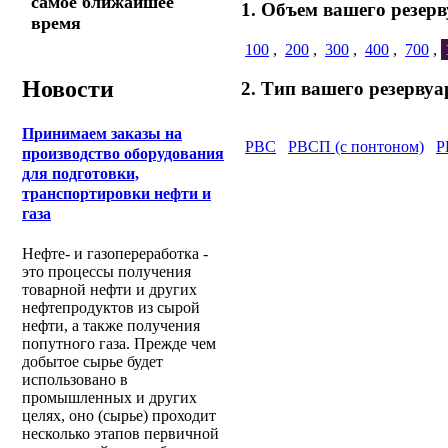
самое ближайшее
1. Объем вашего резерв
время
100
,
200
,
300
,
400
,
700
,
Новости
2. Тип вашего резервуа
Принимаем заказы на
РВС
РВСП (с понтоном)
Р
производство оборудования
для подготовки,
транспортировки нефти и
газа
Нефте- и газопереработка -
это процессы получения
товарной нефти и других
нефтепродуктов из сырой
нефти, а также получения
попутного газа. Прежде чем
добытое сырье будет
использовано в
промышленных и других
целях, оно (сырье) проходит
несколько этапов первичной