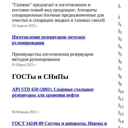
"Газовик" предлагает к изготовлению и
L
поставке новый вид продукции: Аппараты
сепарационные блочные предназначенные для
I
очистки и сепарации жидких и газовых смесей
I
1
10 Апреля 2025 г.
I
2
Изготовление резервуаров методом
I
3
рулонирования
I
4
I
Преимущества изготовления резервуаров
5
методом рулонирования
I
6
01 Марта 2025 г.
I
7
ГОСТы и СНиПы
I
8
I
9
API STD 650 (2001). Сварные стальные
I
10
резервуары для хранения нефти
I
11
I
12
06 Февраля 2021 г.
I
13
I
14
ГОСТ 14249-89 Сосуды и аппараты. Нормы и
I