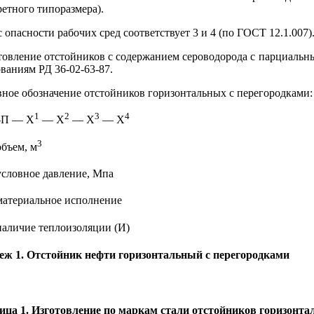
етного типоразмера).
 опасности рабочих сред соответствует 3 и 4 (по ГОСТ 12.1.007)
товление отстойников с содержанием сероводорода с парциальн
ваниям РД 36-02-63-87.
вное обозначение отстойников горизонтальных с перегородками:
1
2
3
4
-П — Х
— Х
— Х
— Х
3
бъем, м
словное давление, Мпа
атериальное исполнение
аличие теплоизоляции (И)
еж 1. Отстойник нефти горизонтальный с перегородками
ица 1. Изготовление по маркам стали отстойников горизонта