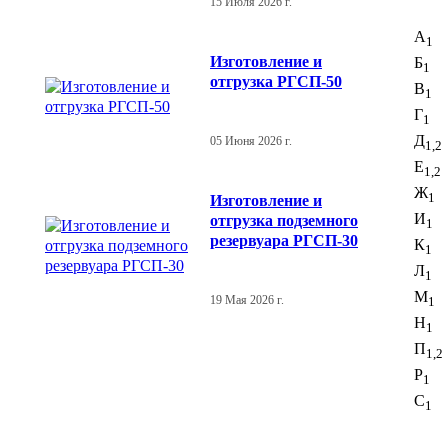
15 Июля 2026 г.
А
1
Изготовление и
Б
1
отгрузка РГСП-50
В
1
Г
1
Д
05 Июня 2026 г.
1,2
Е
1,2
Ж
1
Изготовление и
И
отгрузка подземного
1
резервуара РГСП-30
К
1
Л
1
М
1
19 Мая 2026 г.
Н
1
П
1,2
Р
1
С
1