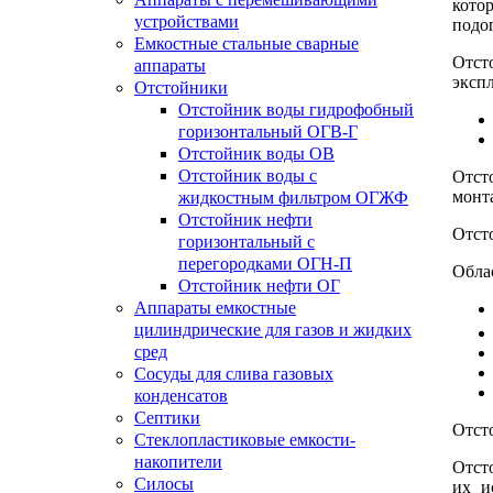
кото
устройствами
подо
Емкостные стальные сварные
Отст
аппараты
эксп
Отстойники
Отстойник воды гидрофобный
горизонтальный ОГВ-Г
Отстойник воды ОВ
Отстойник воды с
Отст
монт
жидкостным фильтром ОГЖФ
Отстойник нефти
Отст
горизонтальный с
перегородками ОГН-П
Обла
Отстойник нефти ОГ
Аппараты емкостные
цилиндрические для газов и жидких
сред
Сосуды для слива газовых
конденсатов
Септики
Отсто
Стеклопластиковые емкости-
накопители
Отст
Силосы
их и