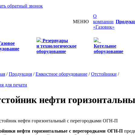
зать обратный звонок
О
МЕНЮ
компании
Продукц
«Газовик»
Резервуары
Газовое
и технологическое
Котельное
удование
оборудование
оборудование
ная
/
Продукция
/
Емкостное оборудование
/
Отстойники
/
ия для печати
стойник нефти горизонтальны
ойники нефти горизонтальные с перегородками ОГН-П
предн