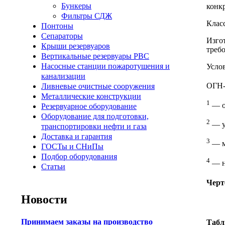
Бункеры
конкр
Фильтры СДЖ
Класс
Понтоны
Сепараторы
Изго
Крыши резервуаров
требо
Вертикальные резервуары РВС
Насосные станции пожаротушения и
Усло
канализации
ОГН
Ливневые очистные сооружения
Металлические конструкции
1
— о
Резервуарное оборудование
Оборудование для подготовки,
2
— у
транспортировки нефти и газа
Доставка и гарантия
3
— м
ГОСТы и СНиПы
Подбор оборудования
4
— н
Статьи
Черт
Новости
Принимаем заказы на производство
Табл