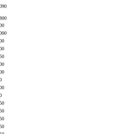
090
800
00
000
00
00
50
00
00
0
00
0
50
50
50
50