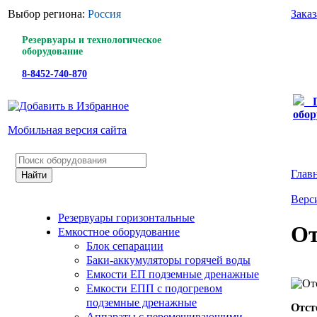
Выбор региона:
Россия
Зака
Резервуары и технологическое
оборудование
8-8452-740-870
обор
Мобильная версия сайта
Глав
Верс
Резервуары горизонтальные
От
Емкостное оборудование
Блок сепарации
Баки-аккумуляторы горячей воды
Емкости ЕП подземные дренажные
Емкости ЕПП с подогревом
подземные дренажные
Отст
Аппараты с перемешивающими