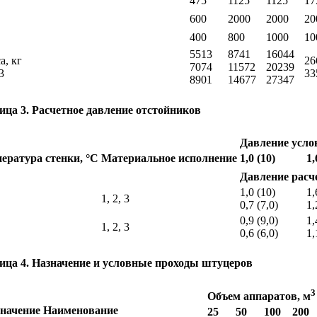
475
1125
1125
17
600
2000
2000
20
400
800
1000
10
5513
8741
16044
а, кг
26
7074
11572
20239
 3
33
8901
14677
27347
ица 3. Расчетное давление отстойников
Давление усло
ература стенки, °С
Материальное исполнение
1,0 (10)
1,
Давление расч
1,0 (10)
1,
1, 2, 3
0,7 (7,0)
1,
0,9 (9,0)
1,
1, 2, 3
0,6 (6,0)
1,
ица 4. Назначение и условные проходы штуцеров
3
Объем аппаратов, м
начение
Наименование
25
50
100
200