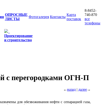
8-8452-
ОПРОСНЫЕ
Карта
740-870
ия
Фотогалерея
Контакты
ЛИСТЫ
поставок
все
телефоны
Проектирование
и строительство
й с перегородками ОГН-П
←
назад
|
далее
→
азначены для обезвоживания нефти с сепарацией газа,