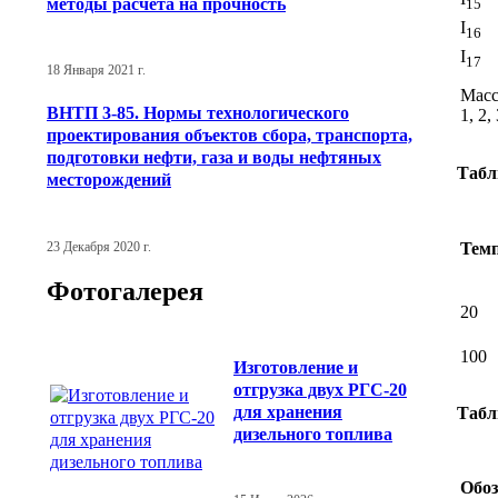
методы расчета на прочность
15
I
16
I
17
18 Января 2021 г.
Масс
ВНТП 3-85. Нормы технологического
1, 2,
проектирования объектов сбора, транспорта,
подготовки нефти, газа и воды нефтяных
Табл
месторождений
Темп
23 Декабря 2020 г.
Фотогалерея
20
100
Изготовление и
отгрузка двух РГС-20
для хранения
Табл
дизельного топлива
Обоз