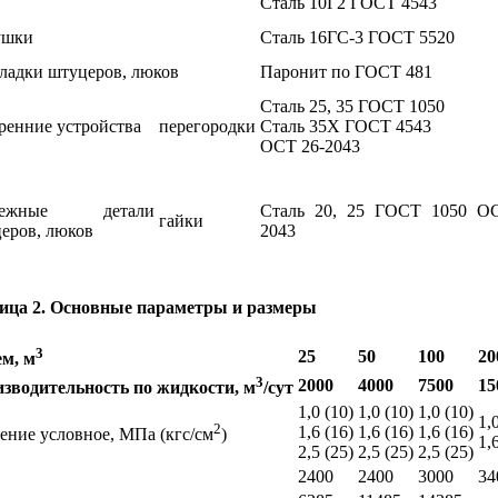
Сталь 10Г2 ГОСТ 4543
ушки
Сталь 16ГС-3 ГОСТ 5520
ладки штуцеров, люков
Паронит по ГОСТ 481
Сталь 25, 35 ГОСТ 1050
ренние устройства
перегородки
Сталь 35Х ГОСТ 4543
ОСТ 26-2043
пежные детали
Сталь 20, 25 ГОСТ 1050 О
гайки
еров, люков
2043
ица 2. Основные параметры и размеры
3
25
50
100
20
м, м
3
2000
4000
7500
15
зводительность по жидкости, м
/сут
1,0 (10)
1,0 (10)
1,0 (10)
1,
2
1,6 (16)
1,6 (16)
1,6 (16)
ение условное, МПа (кгс/см
)
1,
2,5 (25)
2,5 (25)
2,5 (25)
2400
2400
3000
34