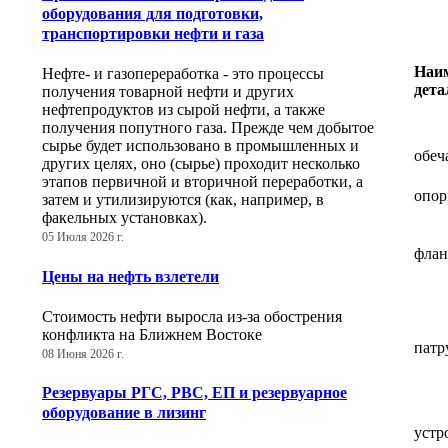
оборудования для подготовки,
транспортировки нефти и газа
Наи
Нефте- и газопереработка - это процессы
дета
получения товарной нефти и других
нефтепродуктов из сырой нефти, а также
получения попутного газа. Прежде чем добытое
сырье будет использовано в промышленных и
обеч
других целях, оно (сырье) проходит несколько
этапов первичной и вторичной переработки, а
опо
затем и утилизируются (как, например, в
факельных установках).
05 Июля 2026 г.
фла
Цены на нефть взлетели
Стоимость нефти выросла из-за обострения
конфликта на Ближнем Востоке
патр
08 Июня 2026 г.
Резервуары РГС, РВС, ЕП и резервуарное
оборудование в лизинг
устр