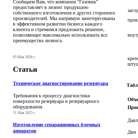
Сообщаем Вам, что компания "Газовик"
предоставляет в лизинг продукцию
загл
собственного изготовления и других сторонних
производителей. Мы напрямую заинтересованы
прок
в эффективном развитии бизнеса каждого
клиента и стремимся предложить решение,
позволяющее максимально использовать все
внут
преимущества лизинга.
05 Мая 2026 г.
кре
штуц
Статьи
Техническое диагностирование резервуара
Табл
Требования к процессу диагностики
Объе
поверхности резервуара и резервуарного
оборудования
Прои
11 Мая 2025 г.
Давл
Изготовление сепарационных блочных
аппаратов
Двн