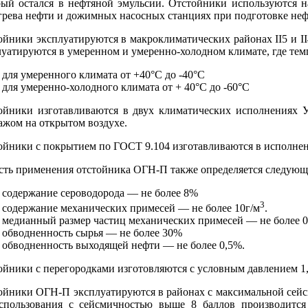
рый остался в нефтяной эмульсии. Отстойники используются 
грева нефти и дожимных насосных станциях при подготовке нефт
ойники эксплуатируются в макроклиматических районах II5 и I
луатируются в умеренном и умеренно-холодном климате, где темп
для умеренного климата от +40°С до -40°С
для умеренно-холодного климата от + 40°С до -60°С
ойники изготавливаются в двух климатических исполнениях 
ажом на открытом воздухе.
ойники с покрытием по ГОСТ 9.104 изготавливаются в исполне
сть применения отстойника ОГН-П также определяется следующ
содержание сероводорода — не более 8%
3
содержание механических примесей — не более 10г/м
.
медианный размер частиц механических примесей — не более 
обводненность сырья — не более 30%
обводненность выходящей нефти — не более 0,5%.
йники с перегородками изготовляются с условным давлением 1,0
ойники ОГН-П эксплуатируются в районах с максимальной сейс
спользования с сейсмичностью выше 8 баллов производится 