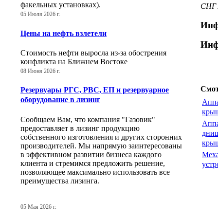
факельных установках).
СНГ 
05 Июля 2026 г.
Инф
Цены на нефть взлетели
Инф
Стоимость нефти выросла из-за обострения
конфликта на Ближнем Востоке
08 Июня 2026 г.
Смот
Резервуары РГС, РВС, ЕП и резервуарное
оборудование в лизинг
Аппа
кры
Сообщаем Вам, что компания "Газовик"
Аппа
предоставляет в лизинг продукцию
днищ
собственного изготовления и других сторонних
кры
производителей. Мы напрямую заинтересованы
в эффективном развитии бизнеса каждого
Мех
клиента и стремимся предложить решение,
устр
позволяющее максимально использовать все
преимущества лизинга.
05 Мая 2026 г.