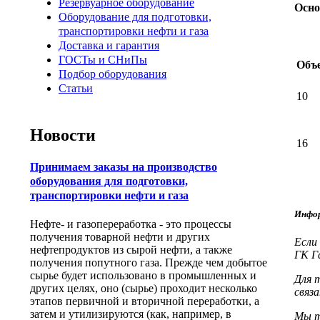
Резервуарное оборудование
Осно
Оборудование для подготовки,
транспортировки нефти и газа
Доставка и гарантия
ГОСТы и СНиПы
Объе
Подбор оборудования
Статьи
10
Новости
16
Принимаем заказы на производство
оборудования для подготовки,
транспортировки нефти и газа
Инфор
Нефте- и газопереработка - это процессы
получения товарной нефти и других
Если
нефтепродуктов из сырой нефти, а также
ГК Г
получения попутного газа. Прежде чем добытое
сырье будет использовано в промышленных и
Для 
других целях, оно (сырье) проходит несколько
связ
этапов первичной и вторичной переработки, а
затем и утилизируются (как, например, в
Мы т