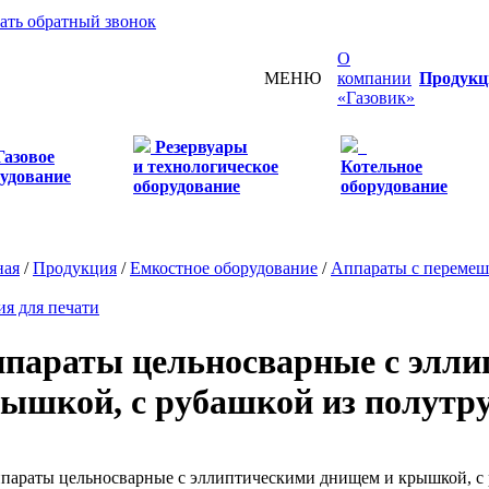
зать обратный звонок
О
МЕНЮ
компании
Продукц
«Газовик»
Резервуары
Газовое
и технологическое
Котельное
удование
оборудование
оборудование
ная
/
Продукция
/
Емкостное оборудование
/
Аппараты с переме
ия для печати
параты цельносварные с элли
ышкой, с рубашкой из полутр