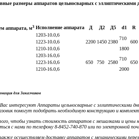
вные размеры аппаратов цельносварных с эллиптическими 
3
Исполнение аппарата
Д
Д2
Д5
d1
R
м аппарата, м
1203-10.0,6
710
1223-10.0,6
2200
1450
2380
600
1210-10.0,6
1800
1203-16.0,6
710
1223-16.0,6
650
750
2580
650
1210-16.0,6
2000
мация для Заказчиков
 Вас интересуют Аппараты цельносварные с эллиптическими дни
азовик помогут подобрать необходимую конструкцию и компле
того, чтобы узнать стоимость аппаратов с мешалками и цены
аться с нами по телефону 8-8452-740-870 или по электронной почт
акже осуществляем доставку аппаратов с механическими пере