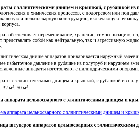
раты с эллиптическими днищем и крышкой, с рубашкой из 
ологических и химических процессов, с подогревом или под дав
икальную и цельносварную конструкцию, включающую рубашку и
 корпуса.
рат обеспечивает перемешивание, хранение, гомогенизацию, под
т представлять собой как нейтральную, так и агрессивную жидко
.
ллиптическом днище аппаратов приваривается наружный змеевик
чее избыточное давление в рубашке из полутруб и наружнем змее
ставленные аппараты изготовляют с цилиндрическими опорами.
раты с эллиптическими днищем и крышкой, с рубашкой из полут
3
3
3
, 32 м
, 50 м
.
а аппарата цельносварного с эллиптическими днищем и кры
ица штуцеров аппаратов цельносварных с эллиптическими д