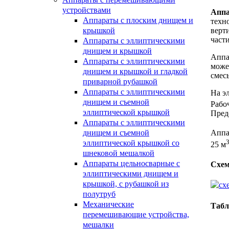
устройствами
Аппа
Аппараты с плоским днищем и
техн
верт
крышкой
части
Аппараты с эллиптическими
днищем и крышкой
Аппа
Аппараты с эллиптическими
може
днищем и крышкой и гладкой
смесь
приварной рубашкой
Аппараты с эллиптическими
На э
днищем и съемной
Рабо
эллиптической крышкой
Пред
Аппараты с эллиптическими
днищем и съемной
Аппа
эллиптической крышкой со
25 м
шнековой мешалкой
Аппараты цельносварные с
Схем
эллиптическими днищем и
крышкой, с рубашкой из
полутруб
Механические
Табл
перемешивающие устройства,
мешалки