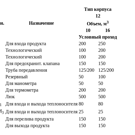
Тип корпуса
12
3
н.
Назначение
Объем, м
10
16
Условный проход
Для входа продукта
200
250
Технологический
100
200
Технологический
100
200
Для предохранит. клапана
150
150
Труба передавления
125/200
125/200
Резервный
50
100
Для манометра
50
50
Для термометра
200
200
Люк
500
500
Для входа и выхода теплоносителя
80
80
1
М
Для входа и выхода теплоносителя
25
25
3
Для перелива продукта
150
150
Для выхода продукта
150
150