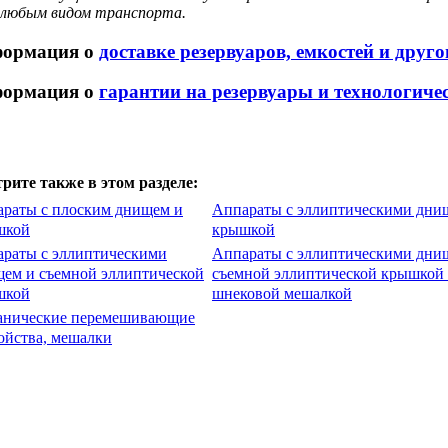
любым видом транспорта.
ормация о
доставке резервуаров, емкостей и друг
ормация о
гарантии на резервуары и технологиче
рите также в этом разделе:
раты с плоским днищем и
Аппараты с эллиптическими дни
шкой
крышкой
раты с эллиптическими
Аппараты с эллиптическими дни
ем и съемной эллиптической
съемной эллиптической крышкой 
шкой
шнековой мешалкой
анические перемешивающие
ойства, мешалки