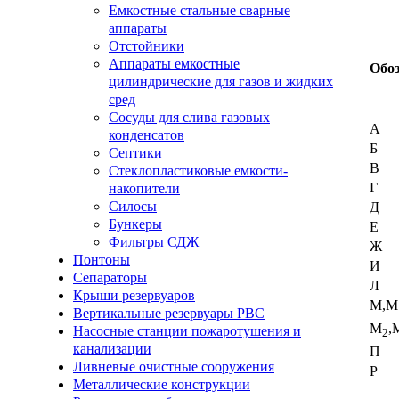
Емкостные стальные сварные
аппараты
Отстойники
Аппараты емкостные
Обоз
цилиндрические для газов и жидких
сред
Сосуды для слива газовых
А
конденсатов
Б
Септики
В
Стеклопластиковые емкости-
Г
накопители
Силосы
Д
Бункеры
Е
Фильтры СДЖ
Ж
Понтоны
И
Сепараторы
Л
Крыши резервуаров
М,М
Вертикальные резервуары РВС
М
,
Насосные станции пожаротушения и
2
канализации
П
Ливневые очистные сооружения
Р
Металлические конструкции