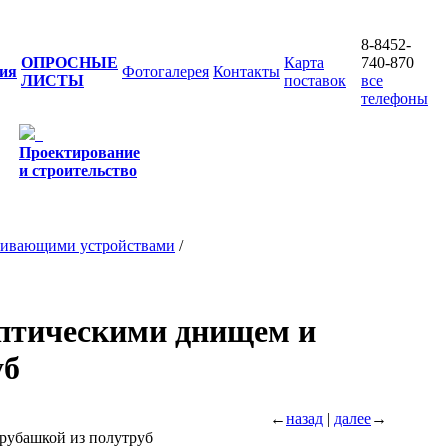
8-8452-
ОПРОСНЫЕ
Карта
740-870
ия
Фотогалерея
Контакты
ЛИСТЫ
поставок
все
телефоны
Проектирование
и строительство
шивающими устройствами
/
птическими днищем и
уб
←
назад
|
далее
→