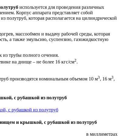
полутруб
используется для проведения различных
лением. Корпус аппарата представляет собой
з полутруб, которая располагается на цилиндрической
огрев, массообмен и выдачу рабочей среды, которая
сть, а также эмульсию, суспензию, газожидкостную
 из трубы полного сечения.
2
вике на днище – не более 16 кгс/см
.
3
3
руб производятся номи­нальным объемом 10 м
, 16 м
,
шкой, с рубашкой из полутруб
нищем и крышкой, с рубашкой из полутруб
в миллиметрах