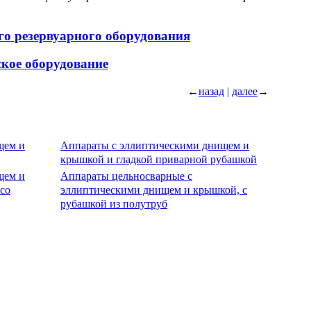
ого резервуарного оборудования
ское оборудование
←
назад
|
далее
→
щем и
Аппараты с эллиптическими днищем и
крышкой и гладкой приварной рубашкой
щем и
Аппараты цельносварные с
со
эллиптическими днищем и крышкой, с
рубашкой из полутруб