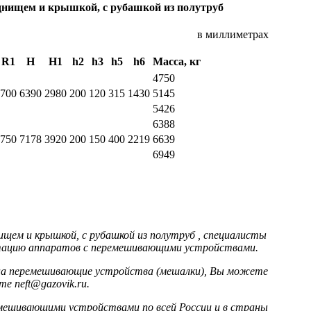
днищем и крышкой, с рубашкой из полутруб
в миллиметрах
R1
H
H1
h2
h3
h5
h6
Масса, кг
4750
700
6390
2980
200
120
315
1430
5145
5426
6388
750
7178
3920
200
150
400
2219
6639
6949
щем и крышкой, с рубашкой из полутруб , специалисты
ктацию аппаратов с перемешивающими устройствами.
 на перемешивающие устройства (мешалки), Вы можете
е neft@gazovik.ru.
мешивающими устройствами по всей России и в страны