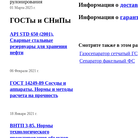
рулонирования
Информация о
достав
01 Марта 2025 г.
Информация о
гарант
ГОСТы и СНиПы
API STD 650 (2001).
Сварные стальные
Смотрите также в этом ра
резервуары для хранения
нефти
Газосепаратор сетчатый ГС
Сепаратор факельный ФС
06 Февраля 2021 г.
ГОСТ 14249-89 Сосуды и
аппараты. Нормы и методы
расчета на прочность
18 Января 2021 г.
ВНТП 3-85. Нормы
технологического
проектирования объектов