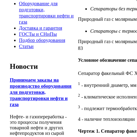
Оборудование для
Сепараторы без тер
подготовки,
транспортировки нефти и
Природный газ с молярными
газа
Доставка и гарантия
Сепараторы с термо
ГОСТы и СНиПы
Подбор оборудования
Природный газ с молярными
Статьи
83
Условное обозначение сеп
Новости
Сепаратор факельный ФС
Принимаем заказы на
1
- внутренний диаметр, мм
производство оборудования
для подготовки,
2
- климатическое исполнени
транспортировки нефти и
газа
3
- подлежит термообработк
Нефте- и газопереработка -
4 - наличие теплоизоляции
это процессы получения
товарной нефти и других
Чертеж 1. Сепаратор фа
нефтепродуктов из сырой