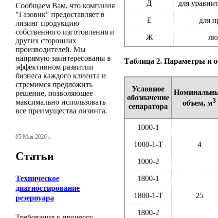
Д
для уравни
Сообщаем Вам, что компания
"Газовик" предоставляет в
Е
для п
лизинг продукцию
собственного изготовления и
Ж
лю
других сторонних
производителей. Мы
напрямую заинтересованы в
Таблица 2. Параметры и 
эффективном развитии
бизнеса каждого клиента и
стремимся предложить
Условное
Номинальн
решение, позволяющее
обозначение
3
максимально использовать
объем, м
сепаратора
все преимущества лизинга.
1000-1
05 Мая 2026 г.
1000-1-Т
4
Статьи
1000-2
Техническое
1800-1
диагностирование
1800-1-Т
25
резервуара
1800-2
Требования к процессу