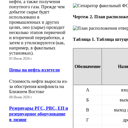
нефти, а также получения
попутного газа. Прежде чем
добытое сырье будет
Чертеж 2. План располож
использовано в
промышленных и других
целях, оно (сырье) проходит
несколько этапов первичной
и вторичной переработки, а
Таблица 1. Таблица штуц
затем и утилизируются (как,
например, в факельных
установках).
05 Июля 2026 г.
Обозначение
Назн
Цены на нефть взлетели
Стоимость нефти выросла из-
за обострения конфликта на
А
вхо
Ближнем Востоке
08 Июня 2026 г.
Б
выхо
Резервуары РГС, РВС, ЕП и
В
выход 
резервуарное оборудование
в лизинг
Г
др