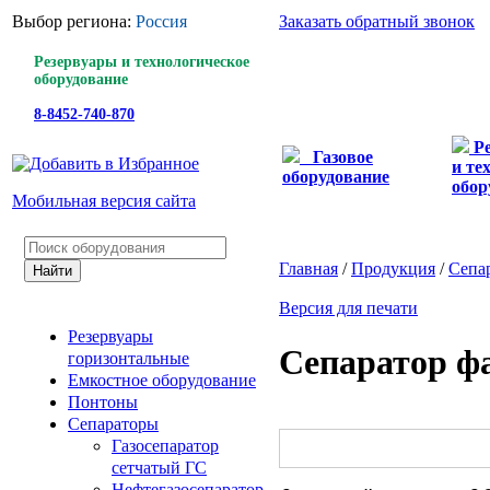
Выбор региона:
Россия
Заказать обратный звонок
Резервуары и технологическое
оборудование
8-8452-740-870
Р
Газовое
и те
оборудование
обор
Мобильная версия сайта
Главная
/
Продукция
/
Сепа
Версия для печати
Резервуары
Сепаратор ф
горизонтальные
Емкостное оборудование
Понтоны
Сепараторы
Газосепаратор
сетчатый ГС
Нефтегазосепаратор