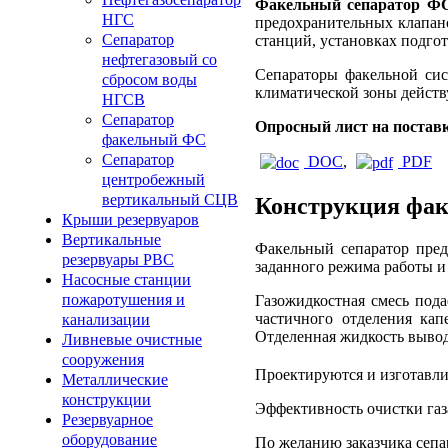
Факельный сепаратор Ф
НГС
предохранительных клапано
Сепаратор
станций, установках подгот
нефтегазовый со
Сепараторы факельной сис
сбросом воды
климатической зоны дейст
НГСВ
Сепаратор
Опросный лист на постав
факельный ФС
Сепаратор
DOC
,
PDF
центробежный
вертикальный СЦВ
Конструкция фак
Крыши резервуаров
Вертикальные
Факельный сепаратор пред
резервуары РВС
заданного режима работы 
Насосные станции
пожаротушения и
Газожидкостная смесь пода
частичного отделения кап
канализации
Отделенная жидкость вывод
Ливневые очистные
сооружения
Проектируются и изготавли
Металлические
конструкции
Эффективность очистки газ
Резервуарное
оборудование
По желанию заказчика сепа