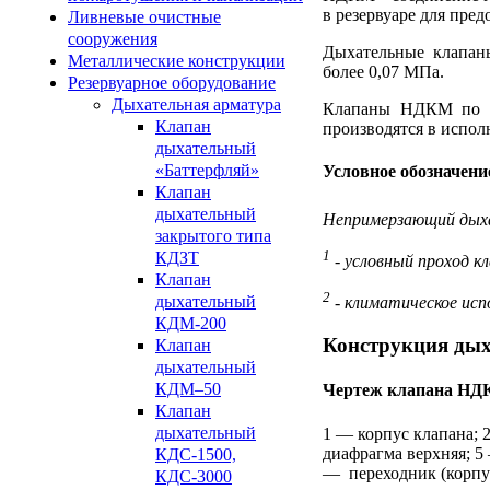
в резервуаре для пре
Ливневые очистные
сооружения
Дыхательные клапан
Металлические конструкции
более 0,07 МПа.
Резервуарное оборудование
Дыхательная арматура
Клапаны НДКМ по ус
Клапан
производятся в испол
дыхательный
«Баттерфляй»
Условное обозначен
Клапан
дыхательный
Непримерзающий дых
закрытого типа
1
КДЗТ
- условный проход кла
Клапан
2
дыхательный
- климатическое исп
КДМ-200
Конструкция ды
Клапан
дыхательный
КДМ–50
Чертеж клапана Н
Клапан
дыхательный
1 — корпус клапана; 
диафрагма верхняя; 5
КДС-1500,
— переходник (корпу
КДС-3000