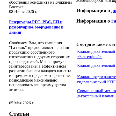
железнодорожным тра
обострения конфликта на Ближнем
Востоке
Информация о
д
08 Июня 2026 г.
Информация о
г
Резервуары РГС, РВС, ЕП и
резервуарное оборудование в
лизинг
Сообщаем Вам, что компания
Смотрите также в эт
"Газовик" предоставляет в лизинг
Клапан дыхательный
продукцию собственного
«Баттерфляй»
изготовления и других сторонних
производителей. Мы напрямую
Клапан дыхательны
заинтересованы в эффективном
развитии бизнеса каждого клиента
и стремимся предложить решение,
Клапан предохранит
позволяющее максимально
гидравлический КПГ
использовать все преимущества
лизинга.
Совмещенный механ
дыхательный клапа
05 Мая 2026 г.
Статьи