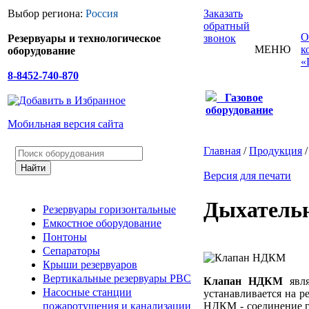
Выбор региона:
Россия
Заказать
обратный
О
Резервуары и технологическое
звонок
МЕНЮ
к
оборудование
«
8-8452-740-870
Газовое
оборудование
Мобильная версия сайта
Главная
/
Продукция
Версия для печати
Дыхатель
Резервуары горизонтальные
Емкостное оборудование
Понтоны
Сепараторы
Крыши резервуаров
Вертикальные резервуары РВС
Клапан НДКМ
явля
Насосные станции
устанавливается на р
НДКМ - соединение га
пожаротушения и канализации