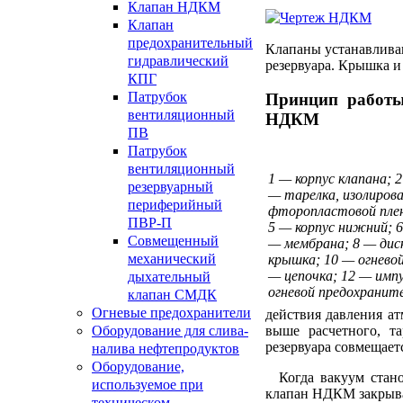
Клапан НДКМ
Клапан
предохранительный
Клапаны устанавлива
гидравлический
резервуара. Крышка и
КПГ
Патрубок
Принцип работы
вентиляционный
НДКМ
ПВ
Патрубок
вентиляционный
1 — корпус клапана; 2
резервуарный
— тарелка, изолирова
периферийный
фторопластовой плен
ПВР-П
5 — корпус нижний; 6
Совмещенный
— мембрана; 8 — диск
механический
крышка; 10 — огневой
— цепочка; 12 — имп
дыхательный
огневой предохранит
клапан СМДК
Огневые предохранители
действия давления а
Оборудование для слива-
выше расчетного, т
резервуара совмещает
налива нефтепродуктов
Оборудование,
Когда вакуум станов
используемое при
клапан НДКМ закрыва
техническом