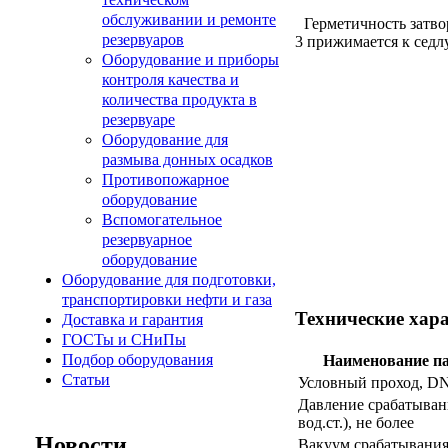
обслуживании и ремонте
Герметичность затвор
резервуаров
3 прижимается к седлу
Оборудование и приборы
контроля качества и
количества продукта в
резервуаре
Оборудование для
размыва донных осадков
Противопожарное
оборудование
Вспомогательное
резервуарное
оборудование
Оборудование для подготовки,
транспортировки нефти и газа
Технические ха
Доставка и гарантия
ГОСТы и СНиПы
Подбор оборудования
Наименование п
Статьи
Условный проход, D
Давление срабатыван
вод.ст.), не более
Новости
Вакуум срабатывания