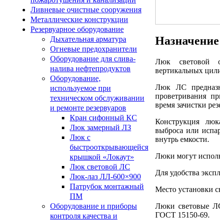
Ливневые очистные сооружения
Металлические конструкции
Резервуарное оборудование
Назначение
Дыхательная арматура
Огневые предохранители
Оборудование для слива-
Люк световой о
налива нефтепродуктов
вертикальных цили
Оборудование,
Люк ЛС предназна
используемое при
проветривания пр
техническом обслуживании
время зачистки рез
и ремонте резервуаров
Кран сифонный КС
Конструкция люка
Люк замерный ЛЗ
выброса или испар
Люк с
внутрь емкости.
быстрооткрывающейся
Люки могут исполь
крышкой «Локаут»
Люк световой ЛС
Для удобства эксп
Люк-лаз ЛЛ-600×900
Патрубок монтажный
Место установки с
ПМ
Люки световые ЛС
Оборудование и приборы
ГОСТ 15150-69.
контроля качества и