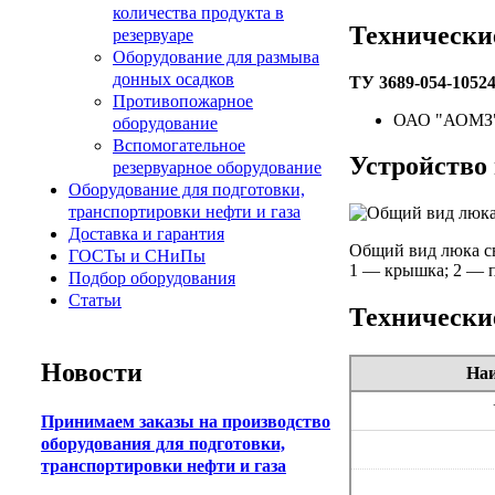
количества продукта в
Технически
резервуаре
Оборудование для размыва
донных осадков
ТУ 3689-054-10524
Противопожарное
ОАО "АОМЗ" 
оборудование
Вспомогательное
Устройство
резервуарное оборудование
Оборудование для подготовки,
транспортировки нефти и газа
Доставка и гарантия
Общий вид люка с
ГОСТы и СНиПы
1 — крышка; 2 — п
Подбор оборудования
Статьи
Технически
Новости
Наи
Принимаем заказы на производство
оборудования для подготовки,
транспортировки нефти и газа