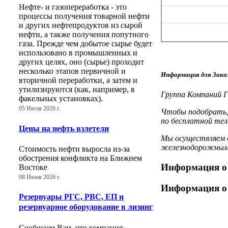
Нефте- и газопереработка - это
процессы получения товарной нефти
и других нефтепродуктов из сырой
нефти, а также получения попутного
газа. Прежде чем добытое сырье будет
использовано в промышленных и
других целях, оно (сырье) проходит
несколько этапов первичной и
Информация для Зака
вторичной переработки, а затем и
утилизируются (как, например, в
Группа Компаний Г
факельных установках).
05 Июля 2026 г.
Чтобы подобрать,
по бесплатной тел
Цены на нефть взлетели
Мы осуществляем д
железнодорожным т
Стоимость нефти выросла из-за
обострения конфликта на Ближнем
Информация 
Востоке
08 Июня 2026 г.
Информация 
Резервуары РГС, РВС, ЕП и
резервуарное оборудование в лизинг
Сообщаем Вам, что компания