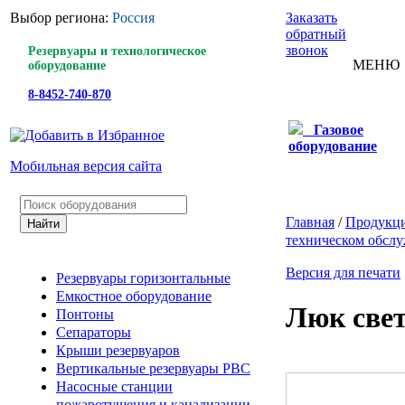
Выбор региона:
Россия
Заказать
обратный
звонок
Резервуары и технологическое
МЕНЮ
оборудование
8-8452-740-870
Газовое
оборудование
Мобильная версия сайта
Главная
/
Продукц
техническом обслу
Версия для печати
Резервуары горизонтальные
Емкостное оборудование
Люк све
Понтоны
Сепараторы
Крыши резервуаров
Вертикальные резервуары РВС
Насосные станции
пожаротушения и канализации