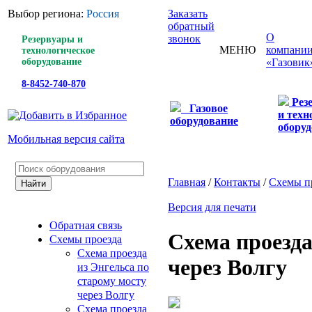
Выбор региона:
Россия
Заказать
обратный
О
звонок
Резервуары и
МЕНЮ
компани
технологическое
оборудование
«Газовик
8-8452-740-870
Рез
Газовое
и техн
оборудование
оборуд
Мобильная версия сайта
Главная
/
Контакты
/
Схемы п
Версия для печати
Обратная связь
Схема проезда
Схемы проезда
Схема проезда
через Волгу
из Энгельса по
старому мосту
через Волгу
Схема проезда