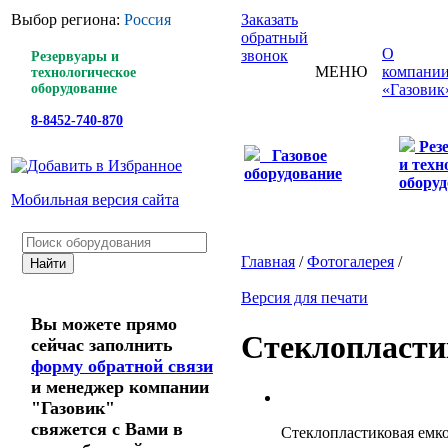
Выбор региона:
Россия
Заказать
обратный
О
звонок
Резервуары и
МЕНЮ
компани
технологическое
оборудование
«Газовик
8-8452-740-870
Рез
Газовое
и техн
оборудование
оборуд
Мобильная версия сайта
Главная
/
Фотогалерея
/
Версия для печати
Вы можете прямо
Стеклопластик
сейчас заполнить
форму обратной связи
и менеджер компании
"Газовик"
свяжется с Вами в
Стеклопластиковая емкос