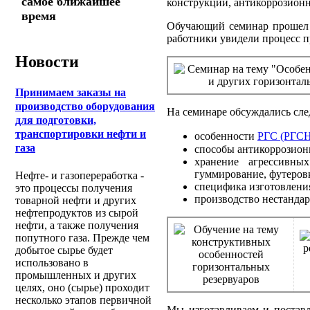
самое ближайшее
конструкции, антикоррозионн
время
Обучающий семинар прошел н
работники увидели процесс п
Новости
Принимаем заказы на
производство оборудования
На семинаре обсуждались сл
для подготовки,
транспортировки нефти и
особенности
РГС (РГСН
газа
способы антикоррозион
хранение агрессивных
гуммирование, футеров
Нефте- и газопереработка -
специфика изготовлени
это процессы получения
производство нестанда
товарной нефти и других
нефтепродуктов из сырой
нефти, а также получения
попутного газа. Прежде чем
добытое сырье будет
использовано в
промышленных и других
целях, оно (сырье) проходит
несколько этапов первичной
Мы изготавливаем и поставл